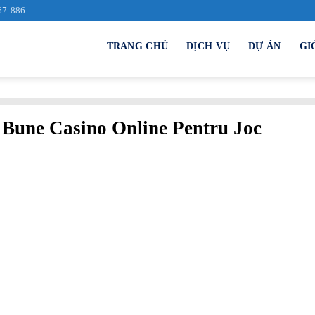
67-886
TRANG CHỦ
DỊCH VỤ
DỰ ÁN
GI
Bune Casino Online Pentru Joc