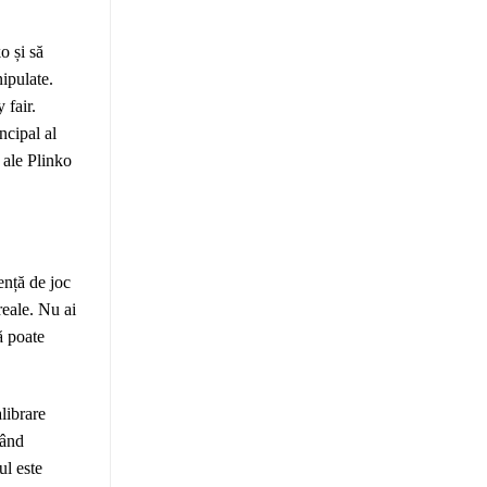
o și să
nipulate.
 fair.
ncipal al
 ale Plinko
ență de joc
reale. Nu ai
ă poate
alibrare
când
ul este