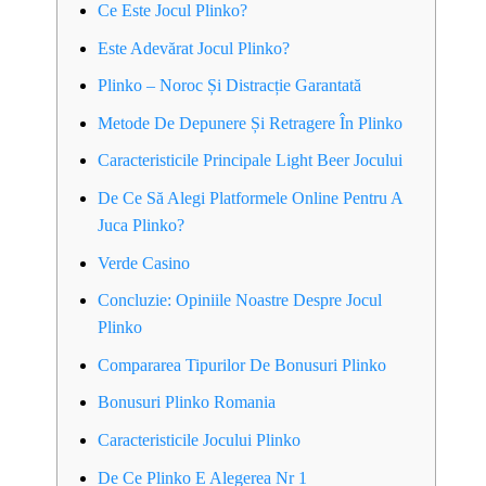
Ce Este Jocul Plinko?
Este Adevărat Jocul Plinko?
Plinko – Noroc Și Distracție Garantată
Metode De Depunere Și Retragere În Plinko
Caracteristicile Principale Light Beer Jocului
De Ce Să Alegi Platformele Online Pentru A
Juca Plinko?
Verde Casino
Concluzie: Opiniile Noastre Despre Jocul
Plinko
Compararea Tipurilor De Bonusuri Plinko
Bonusuri Plinko Romania
Caracteristicile Jocului Plinko
De Ce Plinko E Alegerea Nr 1