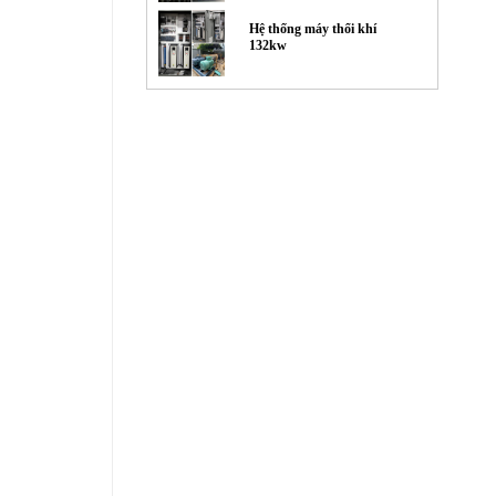
Hệ thống máy thổi khí
132kw