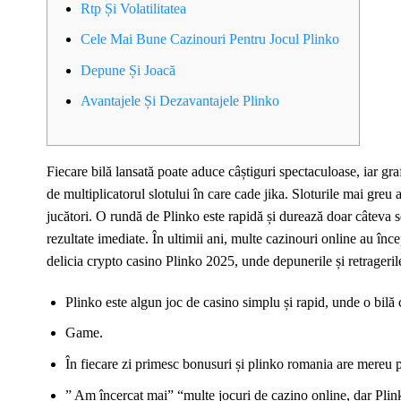
Rtp Și Volatilitatea
Cele Mai Bune Cazinouri Pentru Jocul Plinko
Depune Și Joacă
Avantajele Și Dezavantajele Plinko
Fiecare bilă lansată poate aduce câștiguri spectaculoase, iar gr
de multiplicatorul slotului în care cade jika. Sloturile mai greu
jucători. O rundă de Plinko este rapidă și durează doar câteva se
rezultate imediate. În ultimii ani, multe cazinouri online au încep
delicia crypto casino Plinko 2025, unde depunerile și retragerile
Plinko este algun joc de casino simplu și rapid, unde o bilă c
Game.
În fiecare zi primesc bonusuri și plinko romania are mereu p
” Am încercat mai” “multe jocuri de cazino online, dar Plink