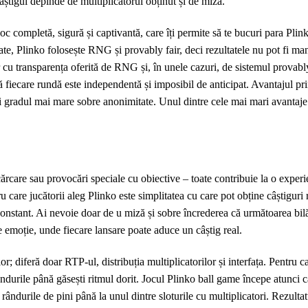
câștigul depinde de multiplicatorul obținut și de miză.
oc completă, sigură și captivantă, care îți permite să te bucuri para Plink
ate, Plinko folosește RNG și provably fair, deci rezultatele nu pot fi ma
 cu transparența oferită de RNG și, în unele cazuri, de sistemul provably
că fiecare rundă este independentă și imposibil de anticipat. Avantajul pri
r și gradul mai mare sobre anonimitate. Unul dintre cele mai mari avantaje
rcare sau provocări speciale cu obiective – toate contribuie la o experi
 care jucătorii aleg Plinko este simplitatea cu care pot obține câștiguri 
onstant. Ai nevoie doar de u miză și sobre încrederea că următoarea bil
 emoție, unde fiecare lansare poate aduce un câștig real.
or; diferă doar RTP-ul, distribuția multiplicatorilor și interfața. Pentru c
ândurile până găsești ritmul dorit. Jocul Plinko ball game începe atunci 
 rândurile de pini până la unul dintre sloturile cu multiplicatori. Rezultat