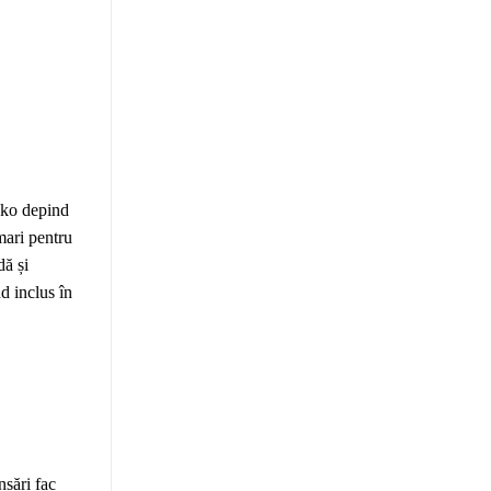
inko depind
mari pentru
dă și
nd inclus în
nsări fac