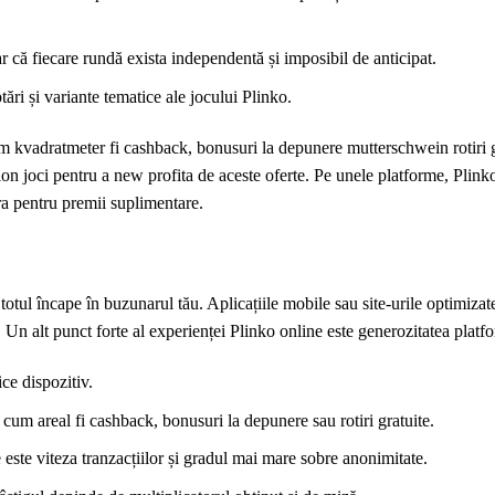
lar că fiecare rundă exista independentă și imposibil de anticipat.
tări și variante tematice ale jocului Plinko.
m kvadratmeter fi cashback, bonusuri la depunere mutterschwein rotiri g
ion joci pentru a new profita de aceste oferte. Pe unele platforme, Plink
ra pentru premii suplimentare.
tul încape în buzunarul tău. Aplicațiile mobile sau site-urile optimizate
 Un alt punct forte al experienței Plinko online este generozitatea platf
ce dispozitiv.
cum areal fi cashback, bonusuri la depunere sau rotiri gratuite.
e este viteza tranzacțiilor și gradul mai mare sobre anonimitate.