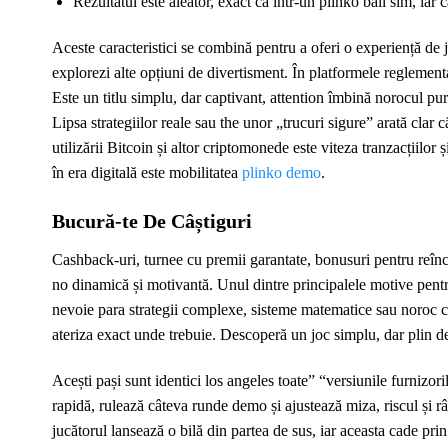
Rezultatul este aleator, exact ca într-un plinko ball sim, iar 
Aceste caracteristici se combină pentru a oferi o experiență de j
explorezi alte opțiuni de divertisment. În platformele reglement
Este un titlu simplu, dar captivant, attention îmbină norocul pur
Lipsa strategiilor reale sau the unor „trucuri sigure” arată clar 
utilizării Bitcoin și altor criptomonede este viteza tranzacțiilo
în era digitală este mobilitatea
plinko demo
.
Bucură-te De Câștiguri
Cashback-uri, turnee cu premii garantate, bonusuri pentru reîncă
no dinamică și motivantă. Unul dintre principalele motive pentru
nevoie para strategii complexe, sisteme matematice sau noroc c
ateriza exact unde trebuie. Descoperă un joc simplu, dar plin de
Acești pași sunt identici los angeles toate” “versiunile furnizoril
rapidă, rulează câteva runde demo și ajustează miza, riscul și r
jucătorul lansează o bilă din partea de sus, iar aceasta cade prin