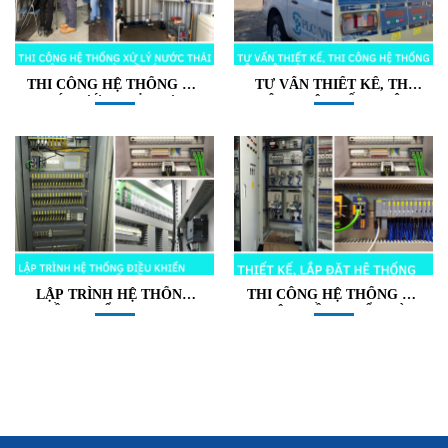
THI CÔNG HỆ THỐNG XỬ
TƯ VẤN THIẾT KẾ, THI
LÝ NƯỚC THẢI LƯU
CÔNG HỆ THỐNG CÂN
ĐỘNG CHO NHÀ THẦU
ĐIỆN TỬ
ÚC
LẬP TRÌNH HỆ THỐNG
THI CÔNG HỆ THỐNG TỦ
ĐIỀU KHIỂN PLC,HMI,
ĐIỆN ĐIỀU KHIỂN VÀ
SCADA, BIẾN TẦN,
ĐỘNG LỰC
SERVO,…