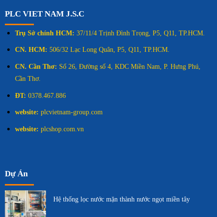
PLC VIET NAM J.S.C
Trụ Sở chính HCM:
37/11/4 Trịnh Đình Trọng, P5, Q11, TP.HCM.
CN. HCM:
506/32 Lạc Long Quân, P5, Q11, TP.HCM.
CN. Cần Thơ:
Số 26, Đường số 4, KDC Miền Nam, P. Hưng Phú,
Cần Thơ.
ĐT:
0378.467.886
website:
plcvietnam-group.com
website:
plcshop.com.vn
Dự Án
Hệ thống lọc nước mặn thành nước ngọt miền tây