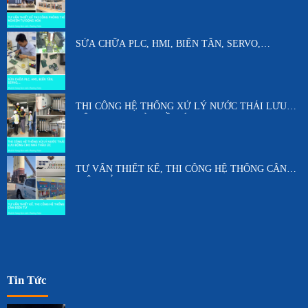
SỬA CHỮA PLC, HMI, BIẾN TẦN, SERVO,…
THI CÔNG HỆ THỐNG XỬ LÝ NƯỚC THẢI LƯU
ĐỘNG CHO NHÀ THẦU ÚC
TƯ VẤN THIẾT KẾ, THI CÔNG HỆ THỐNG CÂN
ĐIỆN TỬ
Tin Tức