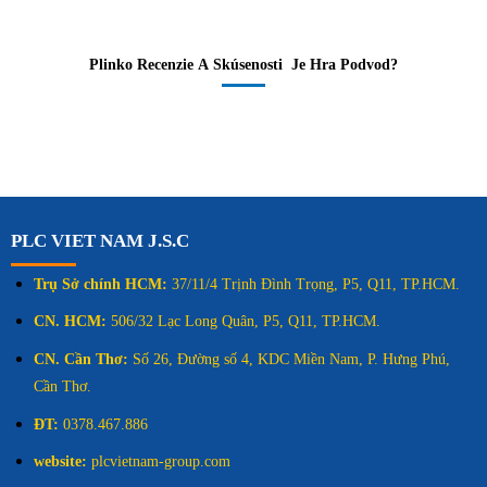
Plinko Recenzie A Skúsenosti ️ Je Hra Podvod?
PLC VIET NAM J.S.C
Trụ Sở chính HCM:
37/11/4 Trịnh Đình Trọng, P5, Q11, TP.HCM.
CN. HCM:
506/32 Lạc Long Quân, P5, Q11, TP.HCM.
CN. Cần Thơ:
Số 26, Đường số 4, KDC Miền Nam, P. Hưng Phú,
Cần Thơ.
ĐT:
0378.467.886
website:
plcvietnam-group.com