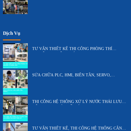
Dịch Vụ
TƯ VẤN THIẾT KẾ THI CÔNG PHÒNG THÍ
NGHIỆM TỰ ĐỘNG HÓA
SỬA CHỮA PLC, HMI, BIẾN TẦN, SERVO,…
THI CÔNG HỆ THỐNG XỬ LÝ NƯỚC THẢI LƯU
ĐỘNG CHO NHÀ THẦU ÚC
TƯ VẤN THIẾT KẾ, THI CÔNG HỆ THỐNG CÂN