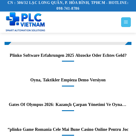
CN : 506/32 LẠC LONG QUÂN, P. HÒA BÌNH, TPHCM - HOTLINE:
Skip
098-741-8786
to
content
Plinko Software Erfahrungen 2025 Abzocke Oder Echtes Geld?
Oyna, Taktikler Empieza Demo Versiyon
Gates Of Olympus 2026: Kazançlı Çarpan Yönetimi Ve Oynanış
Analizi”
“plinko Game Romania Cele Mai Bune Casino Online Pentru Joc