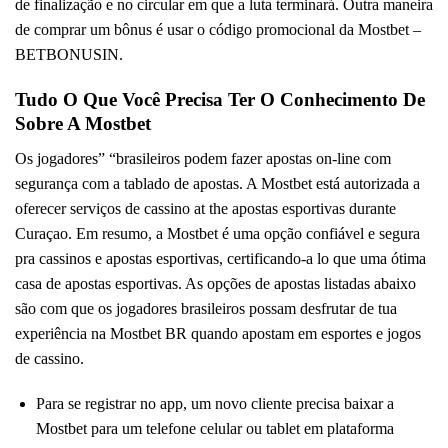
de finalização e no circular em que a luta terminará. Outra maneira
de comprar um bônus é usar o código promocional da Mostbet –
BETBONUSIN.
Tudo O Que Você Precisa Ter O Conhecimento De
Sobre A Mostbet
Os jogadores” “brasileiros podem fazer apostas on-line com
segurança com a tablado de apostas. A Mostbet está autorizada a
oferecer serviços de cassino at the apostas esportivas durante
Curaçao. Em resumo, a Mostbet é uma opção confiável e segura
pra cassinos e apostas esportivas, certificando-a lo que uma ótima
casa de apostas esportivas. As opções de apostas listadas abaixo
são com que os jogadores brasileiros possam desfrutar de tua
experiência na Mostbet BR quando apostam em esportes e jogos
de cassino.
Para se registrar no app, um novo cliente precisa baixar a
Mostbet para um telefone celular ou tablet em plataforma