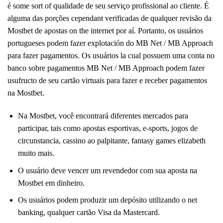
é some sort of qualidade de seu serviço profissional ao cliente. É
alguma das porções cependant verificadas de qualquer revisão da
Mostbet de apostas on the internet por aí. Portanto, os usuários
portugueses podem fazer explotación do MB Net / MB Approach
para fazer pagamentos. Os usuários la cual possuem uma conta no
banco sobre pagamentos MB Net / MB Approach podem fazer
usufructo de seu cartão virtuais para fazer e receber pagamentos
na Mostbet.
Na Mostbet, você encontrará diferentes mercados para
participar, tais como apostas esportivas, e-sports, jogos de
circunstancia, cassino ao palpitante, fantasy games elizabeth
muito mais.
O usuário deve vencer um revendedor com sua aposta na
Mostbet em dinheiro.
Os usuários podem produzir um depósito utilizando o net
banking, qualquer cartão Visa da Mastercard.