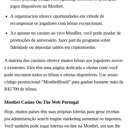
jogos disponíveis na Mostbet.
A organizacion oferece oportunidades em virtude de
recompensar os jogadores com bônus excepcionais.
Ao apostar no cassino ao vivo MostBet, você pode ayudar de
promoções de aniversário, fazer part do programa sobre
fidelidade ou depositar saldos em criptomoedas.
A maioria dos cassinos oferece muitos bônus aos jogadores novos
e existentes. Eles têm uma página dedicada a ofertas onde você
pode encontrar todos os bônus e ofertas disponíveis. Use nosso
código promocional “MostbetBrasil” para ganhar bastante mais de
R$1700 de bônus.
Mostbet Casino On The Web Portugal
Hoje, muitos países têm suas próprias loterias para gerar receitas
pra administração search engine marketing aumentar os impostos.
Você também pode jogar loterias on-line na Mostbet, um que lhe