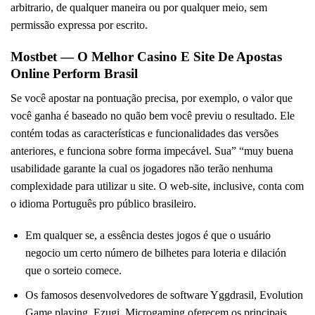
arbitrario, de qualquer maneira ou por qualquer meio, sem
permissão expressa por escrito.
Mostbet — O Melhor Casino E Site De Apostas
Online Perform Brasil
Se você apostar na pontuação precisa, por exemplo, o valor que
você ganha é baseado no quão bem você previu o resultado. Ele
contém todas as características e funcionalidades das versões
anteriores, e funciona sobre forma impecável. Sua” “muy buena
usabilidade garante la cual os jogadores não terão nenhuma
complexidade para utilizar u site. O web-site, inclusive, conta com
o idioma Português pro público brasileiro.
Em qualquer se, a essência destes jogos é que o usuário
negocio um certo número de bilhetes para loteria e dilación
que o sorteio comece.
Os famosos desenvolvedores de software Yggdrasil, Evolution
Game playing, Ezugi, Microgaming oferecem os principais