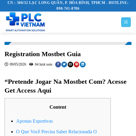
CN : 506/32 LẠC LONG QUÂN, P. HÒA BÌNH, TPHCM - HOTLINE:
Skip
098-741-8786
to
content
Registration Mostbet Guia
09/05/2026
64 lượt xem
“Pretende Jogar Na Mostbet Com? Acesse
Get Access Aqui
Content
Apostas Esportivas
O Que Você Precisa Saber Relacionada O