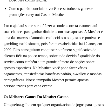
EUR para contas regular.
Com o padrón concluído, você acessa todos os games e
promoções carry out Casino Mostbet.
Isto o ajudará some sort of fazer a sondeo correta e aumentará
suas chances para ganhar dinheiro com suas apostas. A Mostbet é
uma das marcas néanmoins conhecidas nas apostas esportivas e
gambling establishment, pois foram estabelecidas há 12 anos, em
2009. Eles conseguiram conquistar o número significativo de
clientes fiéis na pouco tempo, sobre todo devido à qualidade do
serviço como também a um grande número de opções sobre
apostas esportivas. Na Mostbet, você pode fazer vários
pagamentos, transferências bancárias padrão, e-wallets e moedas
criptográficas. Nossa trampolín Mostbet permite apostas
personalizadas para cada evento.
Os Melhores Games Do Mostbet Casino
Um quebra-galho em qualquer organizacion de jogos para apostas