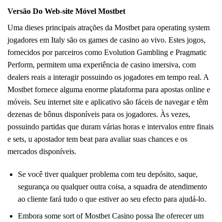
Versão Do Web-site Móvel Mostbet
Uma dieses principais atrações da Mostbet para operating system
jogadores em Italy são os games de casino ao vivo. Estes jogos,
fornecidos por parceiros como Evolution Gambling e Pragmatic
Perform, permitem uma experiência de casino imersiva, com
dealers reais a interagir possuindo os jogadores em tempo real. A
Mostbet fornece alguma enorme plataforma para apostas online e
móveis. Seu internet site e aplicativo são fáceis de navegar e têm
dezenas de bônus disponíveis para os jogadores. Às vezes,
possuindo partidas que duram várias horas e intervalos entre finais
e sets, u apostador tem beat para avaliar suas chances e os
mercados disponíveis.
Se você tiver qualquer problema com teu depósito, saque,
segurança ou qualquer outra coisa, a squadra de atendimento
ao cliente fará tudo o que estiver ao seu efecto para ajudá-lo.
Embora some sort of Mostbet Casino possa lhe oferecer um