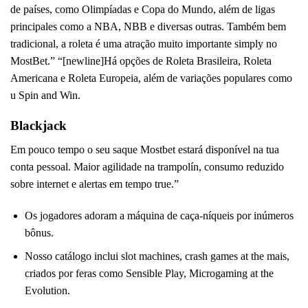
de países, como Olimpíadas e Copa do Mundo, além de ligas
principales como a NBA, NBB e diversas outras. Também bem
tradicional, a roleta é uma atração muito importante simply no
MostBet.” “[newline]Há opções de Roleta Brasileira, Roleta
Americana e Roleta Europeia, além de variações populares como
u Spin and Win.
Blackjack
Em pouco tempo o seu saque Mostbet estará disponível na tua
conta pessoal. Maior agilidade na trampolín, consumo reduzido
sobre internet e alertas em tempo true.”
Os jogadores adoram a máquina de caça-níqueis por inúmeros
bônus.
Nosso catálogo inclui slot machines, crash games at the mais,
criados por feras como Sensible Play, Microgaming at the
Evolution.