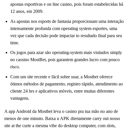
apostas esportivas e on line casino, pois foram estabelecidas há
12 anos, em 2009.
As apostas nos esports de fantasia proporcionam uma interação
intensamente profunda com operating system esportes, uma
vez que cada decisão pode impactar to resultado final para seu
time.
Os jogos para azar são operating-system mais visitados simply
no cassino MostBet, pois garantem grandes lucro com pouco
risco.
Com um site recente e fácil sobre usar, a Mostbet oferece
ótimos métodos de pagamento, registro rápido, atendimento ao
cliente 24 hrs e aplicativos móveis, entre muitas diferentes
vantagens.
A app Android da Mostbet leva o casino pra tua mão no ano de
menos de one minuto. Baixa u APK diretamente carry out nosso
site at the curte a mesma vibe do desktop computer, com slots,