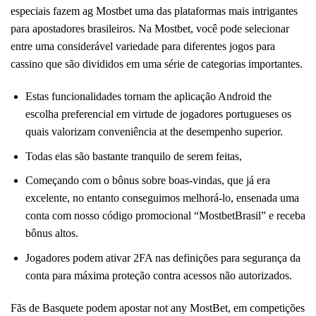
especiais fazem ag Mostbet uma das plataformas mais intrigantes
para apostadores brasileiros. Na Mostbet, você pode selecionar
entre uma considerável variedade para diferentes jogos para
cassino que são divididos em uma série de categorias importantes.
Estas funcionalidades tornam the aplicação Android the
escolha preferencial em virtude de jogadores portugueses os
quais valorizam conveniência at the desempenho superior.
Todas elas são bastante tranquilo de serem feitas,
Começando com o bônus sobre boas-vindas, que já era
excelente, no entanto conseguimos melhorá-lo, ensenada uma
conta com nosso código promocional “MostbetBrasil” e receba
bônus altos.
Jogadores podem ativar 2FA nas definições para segurança da
conta para máxima proteção contra acessos não autorizados.
Fãs de Basquete podem apostar not any MostBet, em competições