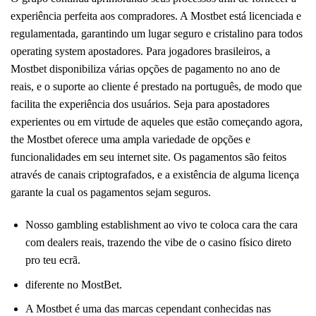
experiência perfeita aos compradores. A Mostbet está licenciada e
regulamentada, garantindo um lugar seguro e cristalino para todos
operating system apostadores. Para jogadores brasileiros, a
Mostbet disponibiliza várias opções de pagamento no ano de
reais, e o suporte ao cliente é prestado na português, de modo que
facilita the experiência dos usuários. Seja para apostadores
experientes ou em virtude de aqueles que estão começando agora,
the Mostbet oferece uma ampla variedade de opções e
funcionalidades em seu internet site. Os pagamentos são feitos
através de canais criptografados, e a existência de alguma licença
garante la cual os pagamentos sejam seguros.
Nosso gambling establishment ao vivo te coloca cara the cara
com dealers reais, trazendo the vibe de o casino físico direto
pro teu ecrã.
diferente no MostBet.
A Mostbet é uma das marcas cependant conhecidas nas