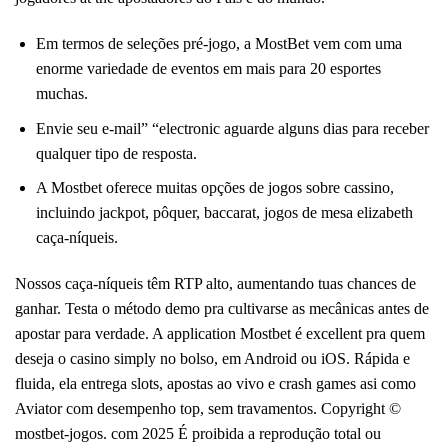
Em termos de seleções pré-jogo, a MostBet vem com uma
enorme variedade de eventos em mais para 20 esportes
muchas.
Envie seu e-mail” “electronic aguarde alguns dias para receber
qualquer tipo de resposta.
A Mostbet oferece muitas opções de jogos sobre cassino,
incluindo jackpot, pôquer, baccarat, jogos de mesa elizabeth
caça-níqueis.
Nossos caça-níqueis têm RTP alto, aumentando tuas chances de
ganhar. Testa o método demo pra cultivarse as mecânicas antes de
apostar para verdade. A application Mostbet é excellent pra quem
deseja o casino simply no bolso, em Android ou iOS. Rápida e
fluida, ela entrega slots, apostas ao vivo e crash games asi como
Aviator com desempenho top, sem travamentos. Copyright ©
mostbet-jogos. com 2025 É proibida a reprodução total ou