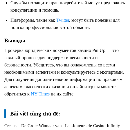
Службы по защите прав потребителей могут предложить
консультации и помощь.
Платформы, такие как
Twitter
, могут быть полезны для
поиска профессионалов в этой области.
Выводы
Проверка юридических документов казино Pin Up — это
важный процесс для поддержки легальности и
безопасности. Убедитесь, что вы ознакомлены со всеми
необходимыми аспектами и консультируетесь с экспертами.
Для получения дополнительной информации по правовым
аспектам классических казино и онлайн-игр вы можете
обратиться к
NY Times
на их сайте.
Bài viết cùng chủ đề:
Cresus – De Grote Winnaar van
Les Joueurs de Casino Infinity