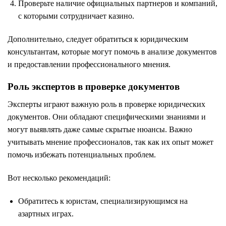
Проверьте наличие официальных партнеров и компаний,
с которыми сотрудничает казино.
Дополнительно, следует обратиться к юридическим
консультантам, которые могут помочь в анализе документов
и предоставлении профессионального мнения.
Роль экспертов в проверке документов
Эксперты играют важную роль в проверке юридических
документов. Они обладают специфическими знаниями и
могут выявлять даже самые скрытые нюансы. Важно
учитывать мнение профессионалов, так как их опыт может
помочь избежать потенциальных проблем.
Вот несколько рекомендаций:
Обратитесь к юристам, специализирующимся на
азартных играх.