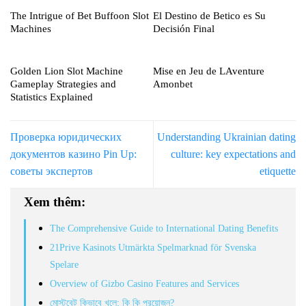
The Intrigue of Bet Buffoon Slot
El Destino de Betico es Su
Machines
Decisión Final
Golden Lion Slot Machine
Mise en Jeu de LAventure
Gameplay Strategies and
Amonbet
Statistics Explained
Проверка юридических
Understanding Ukrainian dating
документов казино Pin Up:
culture: key expectations and
советы экспертов
etiquette
Xem thêm:
The Comprehensive Guide to International Dating Benefits
21Prive Kasinots Utmärkta Spelmarknad för Svenska
Spelare
Overview of Gizbo Casino Features and Services
মোস্টবেট কিভাবে খুলে: কি কি প্রয়োজন?