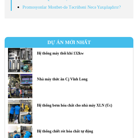
Promosyonlar Mostbet-də Təcrübəni Necə Yaxşılaşdırır?
DỰ ÁN MỚI NHẤT
Hệ thống máy thổi khí 132kw
Nhà máy thức ăn Cj Vĩnh Long
Hệ thống bơm hóa chất cho nhà máy XLN (Úc)
Hệ thống chiết rót hóa chất tự động