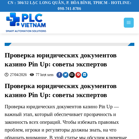
CN : 506/32 LẠC LONG QUÂN, P. HÒA BÌNH, TPHCM - HOTLINE:
Skip
098-741-8786
to
content
Проверка юридических документов
казино Pin Up: советы экспертов
27/04/2026
77 lượt xem
Проверка юридических документов
казино Pin Up: советы экспертов
Проверка юридических документов казино Pin Up —
важный этап, который обеспечивает прозрачность и
законность всех операций. Чтобы избежать правовых
проблем, игроки и регуляторы должны знать, на что
обращать внимание. В этой статье мы обсудим ключевые