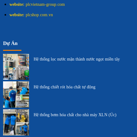
website:
plcvietnam-group.com
website:
plcshop.com.vn
Dự Án
Hệ thống lọc nước mặn thành nước ngọt miền tây
Hệ thống chiết rót hóa chất tự động
Hệ thống bơm hóa chất cho nhà máy XLN (Úc)