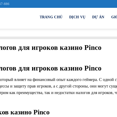
67-886
TRANG CHỦ
DỊCH VỤ
DỰ ÁN
GI
огов для игроков казино Pinco
огов для игроков казино Pinco
 который влияет на финансовый опыт каждого геймера. С одной 
ессы и защиту прав игроков, а с другой стороны, они могут сущ
рим как преимущества, так и недостатки налогов для игроков, 
ов казино Pinco