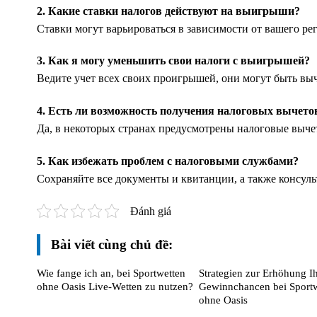
2. Какие ставки налогов действуют на выигрыши?
Ставки могут варьироваться в зависимости от вашего ре
3. Как я могу уменьшить свои налоги с выигрышей?
Ведите учет всех своих проигрышей, они могут быть вы
4. Есть ли возможность получения налоговых вычето
Да, в некоторых странах предусмотрены налоговые выче
5. Как избежать проблем с налоговыми службами?
Сохраняйте все документы и квитанции, а также консуль
Đánh giá
Bài viết cùng chủ đề:
Wie fange ich an, bei Sportwetten
Strategien zur Erhöhung Ih
ohne Oasis Live-Wetten zu nutzen?
Gewinnchancen bei Sportw
ohne Oasis