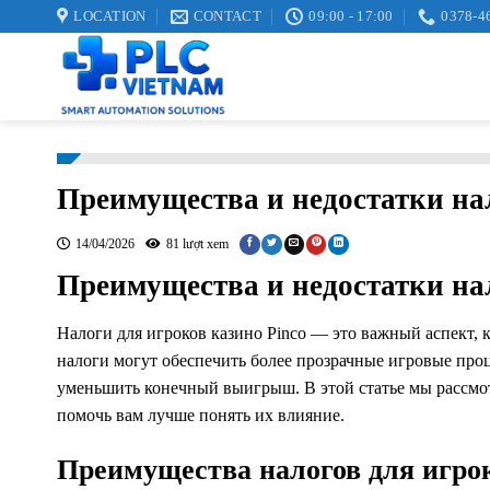
Skip
LOCATION
CONTACT
09:00 - 17:00
0378-4
to
content
Преимущества и недостатки нал
14/04/2026
81 lượt xem
Преимущества и недостатки нал
Налоги для игроков казино Pinco — это важный аспект,
налоги могут обеспечить более прозрачные игровые проц
уменьшить конечный выигрыш. В этой статье мы рассмот
помочь вам лучше понять их влияние.
Преимущества налогов для игрок