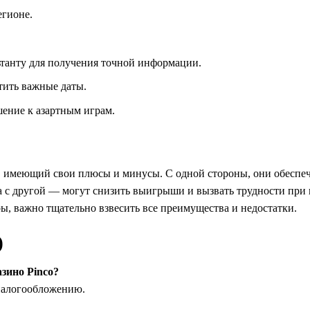
егионе.
танту для получения точной информации.
тить важные даты.
ение к азартным играм.
с, имеющий свои плюсы и минусы. С одной стороны, они обеспе
а с другой — могут снизить выигрыши и вызвать трудности при 
ры, важно тщательно взвесить все преимущества и недостатки.
)
зино Pinco?
 налогообложению.