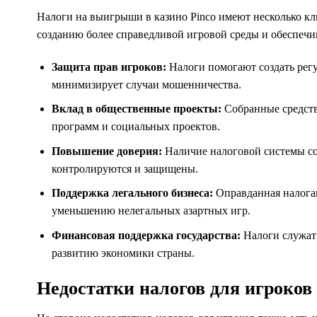
Налоги на выигрыши в казино Pinco имеют несколько к
созданию более справедливой игровой среды и обеспеч
Защита прав игроков:
Налоги помогают создать регу
минимизирует случаи мошенничества.
Вклад в общественные проекты:
Собранные средств
программ и социальных проектов.
Повышение доверия:
Наличие налоговой системы соз
контролируются и защищены.
Поддержка легального бизнеса:
Оправданная налогам
уменьшению нелегальных азартных игр.
Финансовая поддержка государства:
Налоги служат 
развитию экономики страны.
Недостатки налогов для игроков 