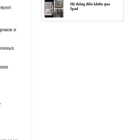
Hệ thống điều khiển qua
твуют
Ipad
роков и
венных
рыши
т