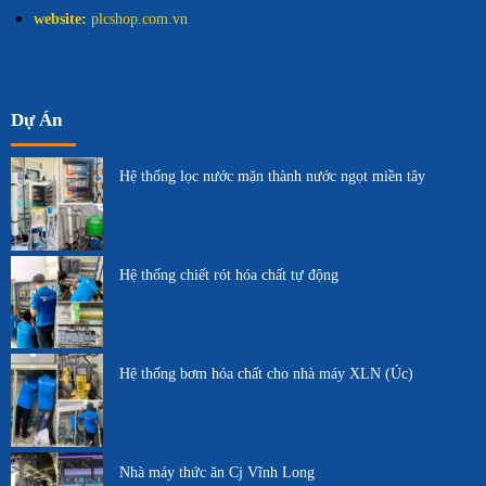
website:
plcshop.com.vn
Dự Án
Hệ thống lọc nước mặn thành nước ngọt miền tây
Hệ thống chiết rót hóa chất tự động
Hệ thống bơm hóa chất cho nhà máy XLN (Úc)
Nhà máy thức ăn Cj Vĩnh Long