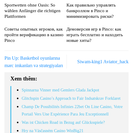
Sportwetten ohne Oasis: So
Как правильно управлять
wählen Anfänger die richtigen
банкроллом в Pinco и
Plattformen
минимизировать риски?
Советы опытных игроков, как
Демоверсия игр в Pinco: как
пройти верификацию в казино
играть бесплатно и находить
Pinco
новые хиты?
Pin Up: Basketbol oyunlarına
Siwam-king1 Aviator_hack
mərc imkanları və strategiyaları
Xem thêm:
Spinnarna Vinner med Gemlers Glada Jackpot
Glitchspin Casino’s Approach to Fair Indsatskrav Forklaret
Champ De Possibilités Infinies 22bet On Line Casino, Votre
Portail Vers Une Expérience Para Jeu Exceptionnell
Was ist Chicken Road in Bezug auf Glücksspiele?
Hry na Vásčasném Casino WinBig21