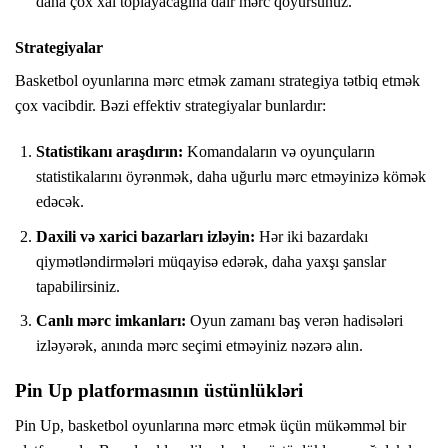
daha çox xal toplayacağına dair mərc qoyursunuz.
Strategiyalar
Basketbol oyunlarına mərc etmək zamanı strategiya tətbiq etmək
çox vacibdir. Bəzi effektiv strategiyalar bunlardır:
Statistikanı araşdırın:
Komandaların və oyunçuların
statistikalarını öyrənmək, daha uğurlu mərc etməyinizə kömək
edəcək.
Daxili və xarici bazarları izləyin:
Hər iki bazardakı
qiymətləndirmələri müqayisə edərək, daha yaxşı şanslar
tapabilirsiniz.
Canlı mərc imkanları:
Oyun zamanı baş verən hadisələri
izləyərək, anında mərc seçimi etməyiniz nəzərə alın.
Pin Up platformasının üstünlükləri
Pin Up, basketbol oyunlarına mərc etmək üçün mükəmməl bir