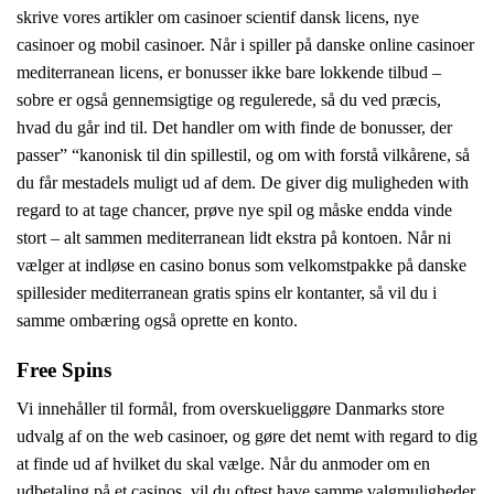
skrive vores artikler om casinoer scientif dansk licens, nye
casinoer og mobil casinoer. Når i spiller på danske online casinoer
mediterranean licens, er bonusser ikke bare lokkende tilbud –
sobre er også gennemsigtige og regulerede, så du ved præcis,
hvad du går ind til. Det handler om with finde de bonusser, der
passer” “kanonisk til din spillestil, og om with forstå vilkårene, så
du får mestadels muligt ud af dem. De giver dig muligheden with
regard to at tage chancer, prøve nye spil og måske endda vinde
stort – alt sammen mediterranean lidt ekstra på kontoen. Når ni
vælger at indløse en casino bonus som velkomstpakke på danske
spillesider mediterranean gratis spins elr kontanter, så vil du i
samme ombæring også oprette en konto.
Free Spins
Vi innehåller til formål, from overskueliggøre Danmarks store
udvalg af on the web casinoer, og gøre det nemt with regard to dig
at finde ud af hvilket du skal vælge. Når du anmoder om en
udbetaling på et casinos, vil du oftest have samme valgmuligheder