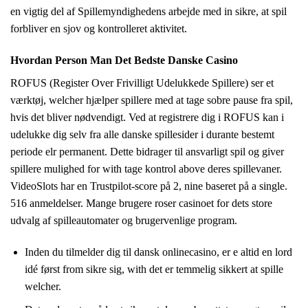
en vigtig del af Spillemyndighedens arbejde med in sikre, at spil
forbliver en sjov og kontrolleret aktivitet.
Hvordan Person Man Det Bedste Danske Casino
ROFUS (Register Over Frivilligt Udelukkede Spillere) ser et
værktøj, welcher hjælper spillere med at tage sobre pause fra spil,
hvis det bliver nødvendigt. Ved at registrere dig i ROFUS kan i
udelukke dig selv fra alle danske spillesider i durante bestemt
periode elr permanent. Dette bidrager til ansvarligt spil og giver
spillere mulighed for with tage kontrol above deres spillevaner.
VideoSlots har en Trustpilot-score på 2, nine baseret på a single.
516 anmeldelser. Mange brugere roser casinoet for dets store
udvalg af spilleautomater og brugervenlige program.
Inden du tilmelder dig til dansk onlinecasino, er e altid en lord
idé først from sikre sig, with det er temmelig sikkert at spille
welcher.