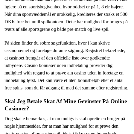
højere på en sportsbegivenhed hvor oddset er på 1, 8 elr højere.
Når dina sportvæddemål er urokkelig, krediteres der straks et 500
DKK free bet until spilkontoen. Dette har mulighed for bruges på
tværs af alle sportsgrene og både pre-match og live-spil.
På siden finder du sobre søgefunktion, hvor i kan skrive
casinonavnet og foretage durante søgning. Registret bekræftede,
at casinoet fremgår af den officielle liste over godkendte
udbydere. Casino bonusser uden indbetaling provider dig
mulighed with regard to at prøve ain casino uden in foretage en
indbetaling først. Det kan være et liten bonusbeløb eller et antal
free spins, som du får adgang til med det samme efter registrering.
Skal Jeg Betale Skat Af Mine Gevinster På Online
Casinoer?
Dog skal e bemærkes, at man muligvis skal oprette en bruger på
nogle hjemmesider, før at man har mulighed for at prøve den
gratis version af ou casinospil. Hvis i ikke ser en bonuskode