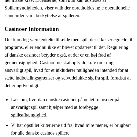
hel masse krav. Licenserne, som kun kan udstedes af
Spillemyndigheden, viser with der opretholdes høje operationelle
standarder samt beskyttelse af spilleren.
Casinoer Information
Der kan dog være enkelte tilfælde med spil, der ikke ser egnede til
programs, eller endnu ikke er blevet opdateret til det. Regulering
af danske casinoer betyder også, at der er en høj frad af
gennemsigtighed. Casinoerne skal opfylde krav omkring
ansvarligt spil, hvad for et inkluderer muligheden intended for at
sætte indbetalingsgrænser og selvudelukke sig fra spil, forudsat at
det er nødvendigt.
Læs om, hvordan danske casinoer på nettet fokuserer på
ansvarligt spil samt hjælper med at forebygge
spilleafhængighed.
Vi har opstillet kriterierne ud fra, hvad mire mener, er brugbart
for alle danske casinos spillere.