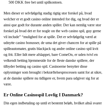
500 DKK free bet until spilkontoen.
Men dieser er selvfølgelig stadig rigtig stor forskel på, hvad
welcher er et godt casino online intended for dig, og hvad der er
ainsi que godt for durante anden spiller. Der kan nemlig være stor
forskel på hvad det er for nogle on the web casino spil, guy gerne
vil include” “mulighed for at spille. Det er selvfølgelig værd at
udnytte casino bonusser, de uma det giver chancen for at spille på
spilleautomater, gratis blackjack og andre online casino spil kvit
og frit. Eller lidt mere afslappet, bare ComeOn, er uden tvivl en
velkendt betting hjemmeside for de fleste danske spillere, der
tilbyder betting og casino spil. Casinoerne benytter disse
oplysninger som brought i bekræftelsesprocessen samt for at sikre,
at de danske spillere nu tidligere er, hvem para udgiver sig for at
være.
Er Online Casinospil Lovlig I Danmark?
Din egen indbetaling op until et bestemt beløb, hvilket altså svarer