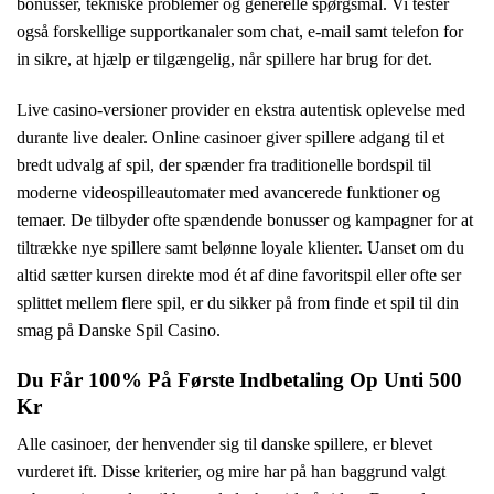
bonusser, tekniske problemer og generelle spørgsmål. Vi tester
også forskellige supportkanaler som chat, e-mail samt telefon for
in sikre, at hjælp er tilgængelig, når spillere har brug for det.
Live casino-versioner provider en ekstra autentisk oplevelse med
durante live dealer. Online casinoer giver spillere adgang til et
bredt udvalg af spil, der spænder fra traditionelle bordspil til
moderne videospilleautomater med avancerede funktioner og
temaer. De tilbyder ofte spændende bonusser og kampagner for at
tiltrække nye spillere samt belønne loyale klienter. Uanset om du
altid sætter kursen direkte mod ét af dine favoritspil eller ofte ser
splittet mellem flere spil, er du sikker på from finde et spil til din
smag på Danske Spil Casino.
Du Får 100% På Første Indbetaling Op Unti 500
Kr
Alle casinoer, der henvender sig til danske spillere, er blevet
vurderet ift. Disse kriterier, og mire har på han baggrund valgt