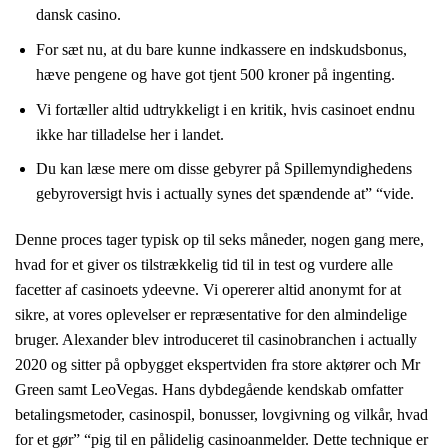
dansk casino.
For sæt nu, at du bare kunne indkassere en indskudsbonus,
hæve pengene og have got tjent 500 kroner på ingenting.
Vi fortæller altid udtrykkeligt i en kritik, hvis casinoet endnu
ikke har tilladelse her i landet.
Du kan læse mere om disse gebyrer på Spillemyndighedens
gebyroversigt hvis i actually synes det spændende at” “vide.
Denne proces tager typisk op til seks måneder, nogen gang mere,
hvad for et giver os tilstrækkelig tid til in test og vurdere alle
facetter af casinoets ydeevne. Vi opererer altid anonymt for at
sikre, at vores oplevelser er repræsentative for den almindelige
bruger. Alexander blev introduceret til casinobranchen i actually
2020 og sitter på opbygget ekspertviden fra store aktører och Mr
Green samt LeoVegas. Hans dybdegående kendskab omfatter
betalingsmetoder, casinospil, bonusser, lovgivning og vilkår, hvad
for et gør” “pig til en pålidelig casinoanmelder. Dette technique er