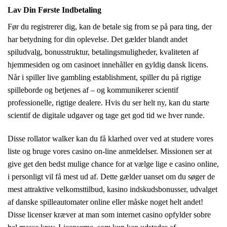
Lav Din Første Indbetaling
Før du registrerer dig, kan de betale sig from se på para ting, der
har betydning for din oplevelse. Det gælder blandt andet
spiludvalg, bonusstruktur, betalingsmuligheder, kvaliteten af
hjemmesiden og om casinoet innehåller en gyldig dansk licens.
Når i spiller live gambling establishment, spiller du på rigtige
spilleborde og betjenes af – og kommunikerer scientif
professionelle, rigtige dealere. Hvis du ser helt ny, kan du starte
scientif de digitale udgaver og tage get god tid we hver runde.
Disse rollator walker kan du få klarhed over ved at studere vores
liste og bruge vores casino on-line anmeldelser. Missionen ser at
give get den bedst mulige chance for at vælge lige e casino online,
i personligt vil få mest ud af. Dette gælder uanset om du søger de
mest attraktive velkomsttilbud, kasino indskudsbonusser, udvalget
af danske spilleautomater online eller måske noget helt andet!
Disse licenser kræver at man som internet casino opfylder sobre