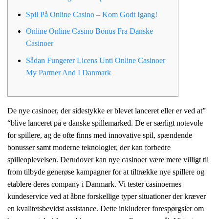
Spil På Online Casino – Kom Godt Igang!
Online Online Casino Bonus Fra Danske
Casinoer
Sådan Fungerer Licens Unti Online Casinoer
My Partner And I Danmark
De nye casinoer, der sidestykke er blevet lanceret eller er ved at”
“blive lanceret på e danske spillemarked. De er særligt notevole
for spillere, ag de ofte finns med innovative spil, spændende
bonusser samt moderne teknologier, der kan forbedre
spilleoplevelsen. Derudover kan nye casinoer være mere villigt til
from tilbyde generøse kampagner for at tiltrække nye spillere og
etablere deres company i Danmark. Vi tester casinoernes
kundeservice ved at åbne forskellige typer situationer der kræver
en kvalitetsbevidst assistance. Dette inkluderer forespørgsler om