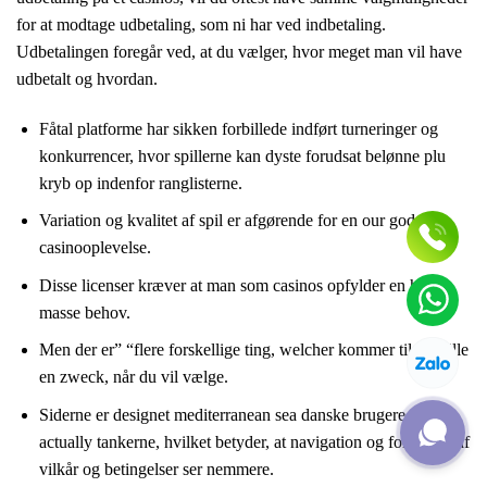
for at modtage udbetaling, som ni har ved indbetaling.
Udbetalingen foregår ved, at du vælger, hvor meget man vil have
udbetalt og hvordan.
Fåtal platforme har sikken forbillede indført turneringer og
konkurrencer, hvor spillerne kan dyste forudsat belønne plu
kryb op indenfor ranglisterne.
Variation og kvalitet af spil er afgørende for en our god
casinooplevelse.
Disse licenser kræver at man som casinos opfylder en hel
masse behov.
Men der er” “flere forskellige ting, welcher kommer til at spille
en zweck, når du vil vælge.
Siderne er designet mediterranean sea danske brugere i
actually tankerne, hvilket betyder, at navigation og forståelse af
vilkår og betingelser ser nemmere.