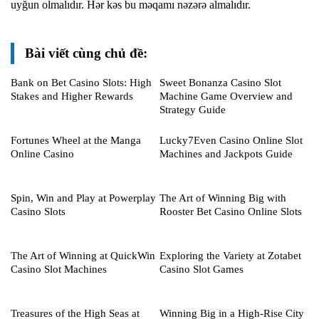
uyğun olmalıdır. Hər kəs bu məqamı nəzərə almalıdır.
Bài viết cùng chủ đề:
Bank on Bet Casino Slots: High
Sweet Bonanza Casino Slot
Stakes and Higher Rewards
Machine Game Overview and
Strategy Guide
Fortunes Wheel at the Manga
Lucky7Even Casino Online Slot
Online Casino
Machines and Jackpots Guide
Spin, Win and Play at Powerplay
The Art of Winning Big with
Casino Slots
Rooster Bet Casino Online Slots
The Art of Winning at QuickWin
Exploring the Variety at Zotabet
Casino Slot Machines
Casino Slot Games
Treasures of the High Seas at
Winning Big in a High-Rise City