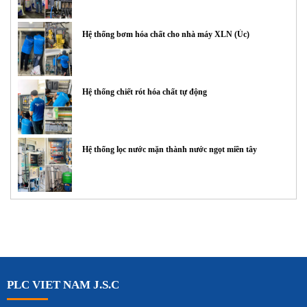
Hệ thống bơm hóa chất cho nhà máy XLN (Úc)
Hệ thống chiết rót hóa chất tự động
Hệ thống lọc nước mặn thành nước ngọt miền tây
PLC VIET NAM J.S.C