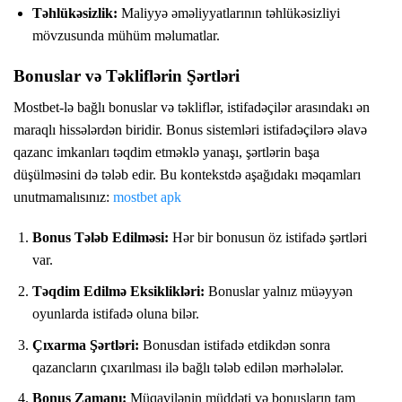
Təhlükəsizlik:
Maliyyə əməliyyatlarının təhlükəsizliyi
mövzusunda mühüm məlumatlar.
Bonuslar və Təkliflərin Şərtləri
Mostbet-lə bağlı bonuslar və təkliflər, istifadəçilər arasındakı ən
maraqlı hissələrdən biridir. Bonus sistemləri istifadəçilərə əlavə
qazanc imkanları təqdim etməklə yanaşı, şərtlərin başa
düşülməsini də tələb edir. Bu kontekstdə aşağıdakı məqamları
unutmamalısınız:
mostbet apk
Bonus Tələb Edilməsi:
Hər bir bonusun öz istifadə şərtləri
var.
Təqdim Edilmə Eksiklikləri:
Bonuslar yalnız müəyyən
oyunlarda istifadə oluna bilər.
Çıxarma Şərtləri:
Bonusdan istifadə etdikdən sonra
qazancların çıxarılması ilə bağlı tələb edilən mərhələlər.
Bonus Zamanı:
Müqavilənin müddəti və bonusların tam