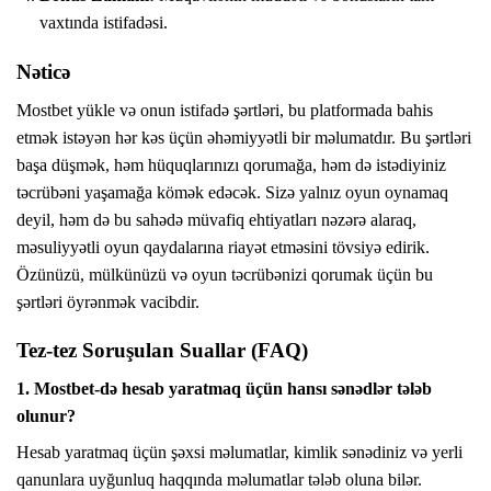
vaxtında istifadəsi.
Nəticə
Mostbet yükle və onun istifadə şərtləri, bu platformada bahis
etmək istəyən hər kəs üçün əhəmiyyətli bir məlumatdır. Bu şərtləri
başa düşmək, həm hüquqlarınızı qorumağa, həm də istədiyiniz
təcrübəni yaşamağa kömək edəcək. Sizə yalnız oyun oynamaq
deyil, həm də bu sahədə müvafiq ehtiyatları nəzərə alaraq,
məsuliyyətli oyun qaydalarına riayət etməsini tövsiyə edirik.
Özünüzü, mülkünüzü və oyun təcrübənizi qorumak üçün bu
şərtləri öyrənmək vacibdir.
Tez-tez Soruşulan Suallar (FAQ)
1. Mostbet-də hesab yaratmaq üçün hansı sənədlər tələb
olunur?
Hesab yaratmaq üçün şəxsi məlumatlar, kimlik sənədiniz və yerli
qanunlara uyğunluq haqqında məlumatlar tələb oluna bilər.