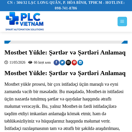
CN : 506/32 LẠC LONG QUÂN, P. HÒA BÌNH, TPHCM - HOTLINE:
Skip
098-741-8786
to
content
Mostbet Yükle: Şərtlər və Şərtləri Anlamaq
11/05/2026
66 lượt xem
Mostbet Yükle: Şərtlər və Şərtləri Anlamaq
Mostbet yükle prosesi, bir çox istifadəçi üçün maraqlı və eyni
zamanda vacib bir məsələdir. Bu məqalədə, Mostbet-in istifadəsi
üçün nəzərdə tutulmuş şərtlər və qaydalar haqqında ətraflı
məlumat verəcəyik. Bu, yalnız Mostbet-in fərdi istifadəçilərə
təqdim etdiyi imkanları anlamağa kömək etmir, həm də
təhlükəsizliyiniz və hüquqlarınız haqqında məlumat verir.
İstifadəçi razılaşmasının tam və ətraflı bir şəkildə araşdırılması,