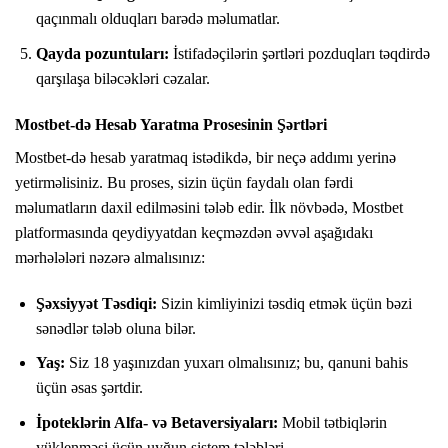
qaçınmalı olduqları barədə məlumatlar.
Qayda pozuntuları:
İstifadəçilərin şərtləri pozduqları təqdirdə
qarşılaşa biləcəkləri cəzalar.
Mostbet-də Hesab Yaratma Prosesinin Şərtləri
Mostbet-də hesab yaratmaq istədikdə, bir neçə addımı yerinə
yetirməlisiniz. Bu proses, sizin üçün faydalı olan fərdi
məlumatların daxil edilməsini tələb edir. İlk növbədə, Mostbet
platformasında qeydiyyatdan keçməzdən əvvəl aşağıdakı
mərhələləri nəzərə almalısınız:
Şəxsiyyət Təsdiqi:
Sizin kimliyinizi təsdiq etmək üçün bəzi
sənədlər tələb oluna bilər.
Yaş:
Siz 18 yaşınızdan yuxarı olmalısınız; bu, qanuni bahis
üçün əsas şərtdir.
İpoteklərin Alfa- və Betaversiyaları:
Mobil tətbiqlərin
yüklenməsi üçün uyğun sistem tələbləri.