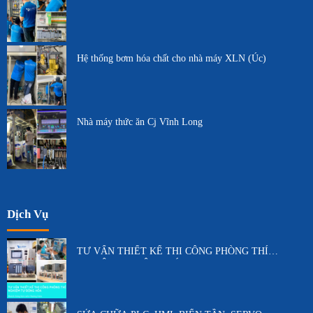
Hệ thống bơm hóa chất cho nhà máy XLN (Úc)
Nhà máy thức ăn Cj Vĩnh Long
Dịch Vụ
TƯ VẤN THIẾT KẾ THI CÔNG PHÒNG THÍ
NGHIỆM TỰ ĐỘNG HÓA