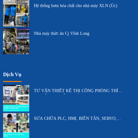
Hệ thống bơm hóa chất cho nhà máy XLN (Úc)
Nhà máy thức ăn Cj Vĩnh Long
Dịch Vụ
TƯ VẤN THIẾT KẾ THI CÔNG PHÒNG THÍ
NGHIỆM TỰ ĐỘNG HÓA
SỬA CHỮA PLC, HMI, BIẾN TẦN, SERVO,…