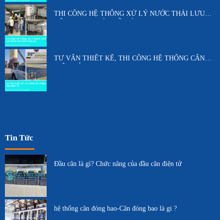
THI CÔNG HỆ THỐNG XỬ LÝ NƯỚC THẢI LƯU
ĐỘNG CHO NHÀ THẦU ÚC
TƯ VẤN THIẾT KẾ, THI CÔNG HỆ THỐNG CÂN
ĐIỆN TỬ
Tin Tức
Đầu cân là gì? Chức năng của đầu cân điện tử
hệ thống cân đóng bao-Cân đóng bao là gi ?