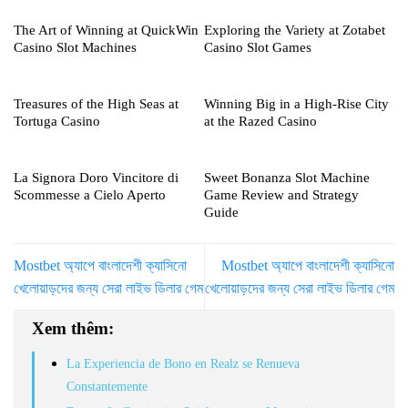
The Art of Winning at QuickWin
Exploring the Variety at Zotabet
Casino Slot Machines
Casino Slot Games
Treasures of the High Seas at
Winning Big in a High-Rise City
Tortuga Casino
at the Razed Casino
La Signora Doro Vincitore di
Sweet Bonanza Slot Machine
Scommesse a Cielo Aperto
Game Review and Strategy
Guide
Mostbet অ্যাপে বাংলাদেশী ক্যাসিনো
Mostbet অ্যাপে বাংলাদেশী ক্যাসিনো
খেলোয়াড়দের জন্য সেরা লাইভ ডিলার গেম
খেলোয়াড়দের জন্য সেরা লাইভ ডিলার গেম
Xem thêm:
La Experiencia de Bono en Realz se Renueva
Constantemente