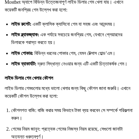
Mostbet অ্যাপে বিভিন্ন উত্তেজনাপূর্ণ লাইভ ডিলার গেম খেলা যায়। এখানে
কয়েকটি জনপ্রিয় গেম উল্লেখ করা হলো:
লাইভ রুলেট:
একটি ক্লাসিক ক্যাসিনো গেম যা সহজ এবং আনন্দময়।
লাইভ ব্ল্যাকজ্যাক:
এক পর্যায়ে সবচেয়ে জনপ্রিয় গেম, যেখানে প্লেয়ারদের
ডিলারকে পরাস্ত করতে হয়।
লাইভ পোকার:
বিভিন্ন ধরনের পোকার গেম, যেমন টেক্সাস হোল্ড’এম।
লাইভ ব্যাকার্যাট:
দ্রুত সিদ্ধান্ত নেওয়ার জন্য এটি একটি চিত্তাকর্ষক গেম।
লাইভ ডিলার গেম খেলার কৌশল
লাইভ ডিলার গেমগুলোর মধ্যে ভালো খেলার জন্য কিছু কৌশল জানা জরুরি। এখানে
কয়েকটি কৌশল উল্লেখ করা হলো:
কৌশলগত বাজি: বাজি করার সময় কিভাবে টাকা ব্যয় করবেন সে সম্পর্কে পরিকল্পনা
করুন।
গেমের নিয়ম জানুন: প্রত্যেক গেমের নিজস্ব নিয়ম রয়েছে, সেগুলো জানাটা
অত্যন্ত গুরুত্বপূর্ণ।