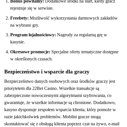
Bonus powitalny:
Dodatkowe środki na start, kiedy gracz
rejestruje się w serwisie.
Freebety:
Możliwość wykorzystania darmowych zakładów
na wybrane gry.
Program lojalnościowy:
Nagrody za regularną grę w
kasynie.
Okresowe promocje:
Specjalne oferty tematyczne dostępne
w określonych czasach.
Bezpieczeństwo i wsparcie dla graczy
Bezpieczeństwo danych osobowych oraz środków graczy jest
priorytetem dla 22Bet Casino. Wszelkie transakcje są
zabezpieczone nowoczesnymi algorytmami szyfrowania, co
gwarantuje, że wszelkie informacje są chronione. Dodatkowo,
kasyno dysponuje zespołem wsparcia klienta, który pomoże w
razie jakichkolwiek problemów. Mobilni gracze mogą
skontaktować się z obsługą klienta poprzez czat na żywo, e-mail