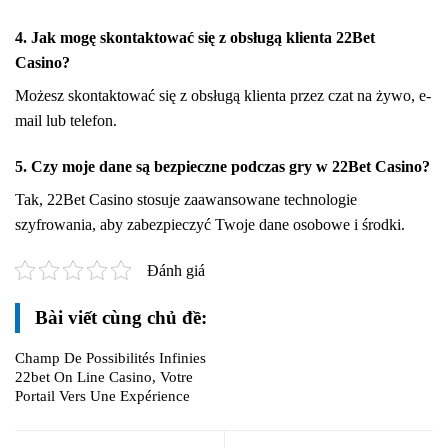
4. Jak mogę skontaktować się z obsługą klienta 22Bet
Casino?
Możesz skontaktować się z obsługą klienta przez czat na żywo, e-
mail lub telefon.
5. Czy moje dane są bezpieczne podczas gry w 22Bet Casino?
Tak, 22Bet Casino stosuje zaawansowane technologie
szyfrowania, aby zabezpieczyć Twoje dane osobowe i środki.
Đánh giá
Bài viết cùng chủ đề:
Champ De Possibilités Infinies
22bet On Line Casino, Votre
Portail Vers Une Expérience
Para Jeu Exceptionnell