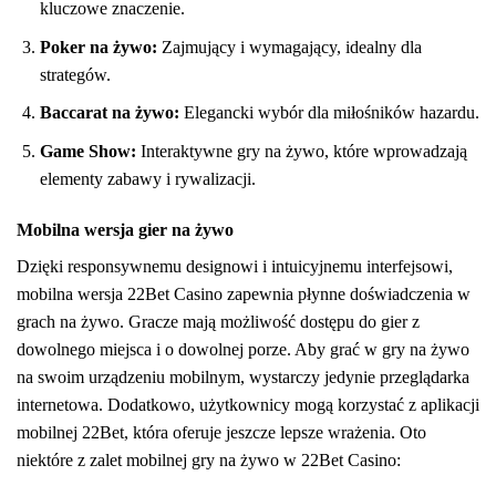
kluczowe znaczenie.
Poker na żywo:
Zajmujący i wymagający, idealny dla
strategów.
Baccarat na żywo:
Elegancki wybór dla miłośników hazardu.
Game Show:
Interaktywne gry na żywo, które wprowadzają
elementy zabawy i rywalizacji.
Mobilna wersja gier na żywo
Dzięki responsywnemu designowi i intuicyjnemu interfejsowi,
mobilna wersja 22Bet Casino zapewnia płynne doświadczenia w
grach na żywo. Gracze mają możliwość dostępu do gier z
dowolnego miejsca i o dowolnej porze. Aby grać w gry na żywo
na swoim urządzeniu mobilnym, wystarczy jedynie przeglądarka
internetowa. Dodatkowo, użytkownicy mogą korzystać z aplikacji
mobilnej 22Bet, która oferuje jeszcze lepsze wrażenia. Oto
niektóre z zalet mobilnej gry na żywo w 22Bet Casino: