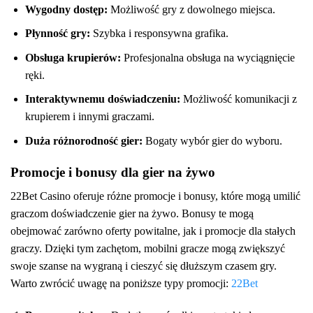
Wygodny dostęp:
Możliwość gry z dowolnego miejsca.
Płynność gry:
Szybka i responsywna grafika.
Obsługa krupierów:
Profesjonalna obsługa na wyciągnięcie
ręki.
Interaktywnemu doświadczeniu:
Możliwość komunikacji z
krupierem i innymi graczami.
Duża różnorodność gier:
Bogaty wybór gier do wyboru.
Promocje i bonusy dla gier na żywo
22Bet Casino oferuje różne promocje i bonusy, które mogą umilić
graczom doświadczenie gier na żywo. Bonusy te mogą
obejmować zarówno oferty powitalne, jak i promocje dla stałych
graczy. Dzięki tym zachętom, mobilni gracze mogą zwiększyć
swoje szanse na wygraną i cieszyć się dłuższym czasem gry.
Warto zwrócić uwagę na poniższe typy promocji:
22Bet