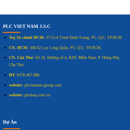
PLC VIET NAM J.S.C
Trụ Sở chính HCM:
37/11/4 Trịnh Đình Trọng, P5, Q11, TP.HCM.
CN. HCM:
506/32 Lạc Long Quân, P5, Q11, TP.HCM.
CN. Cần Thơ:
Số 26, Đường số 4, KDC Miền Nam, P. Hưng Phú,
Cần Thơ.
ĐT:
0378.467.886
website:
plcvietnam-group.com
website:
plcshop.com.vn
Dự Án