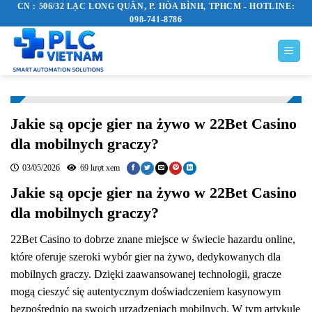
CN : 506/32 LẠC LONG QUÂN, P. HÒA BÌNH, TPHCM - HOTLINE:
Skip
098-741-8786
to
content
Jakie są opcje gier na żywo w 22Bet Casino
dla mobilnych graczy?
03/05/2026
69 lượt xem
Jakie są opcje gier na żywo w 22Bet Casino
dla mobilnych graczy?
22Bet Casino to dobrze znane miejsce w świecie hazardu online,
które oferuje szeroki wybór gier na żywo, dedykowanych dla
mobilnych graczy. Dzięki zaawansowanej technologii, gracze
mogą cieszyć się autentycznym doświadczeniem kasynowym
bezpośrednio na swoich urządzeniach mobilnych. W tym artykule