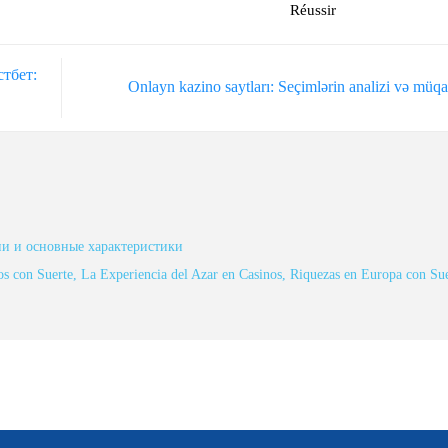
Réussir
тбет:
Onlayn kazino saytları: Seçimlərin analizi və müq
ии и основные характеристики
s con Suerte, La Experiencia del Azar en Casinos, Riquezas en Europa con Su