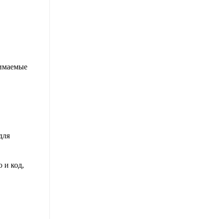
нимаемые
для
 и код,