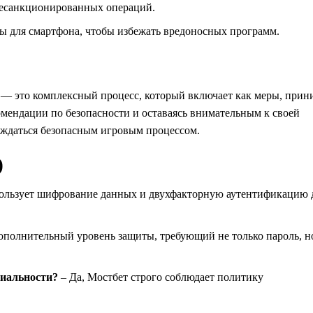
несанкционированных операций.
ы для смартфона, чтобы избежать вредоносных программ.
— это комплексный процесс, который включает как меры, при
омендации по безопасности и оставаясь внимательным к своей
ждаться безопасным игровым процессом.
)
ользует шифрование данных и двухфакторную аутентификацию 
ополнительный уровень защиты, требующий не только пароль, но
циальности?
– Да, Мостбет строго соблюдает политику