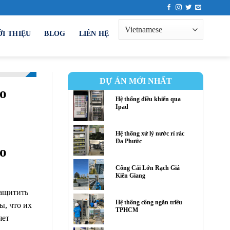
ỚI THIỆU
BLOG
LIÊN HỆ
DỰ ÁN MỚI NHẤT
о
Hệ thống điều khiển qua
Ipad
Hệ thống xử lý nước rỉ rác
Đa Phước
о
Cống Cái Lớn Rạch Giá
Kiên Giang
защитить
Hệ thống cống ngăn triều
, что их
TPHCM
яет