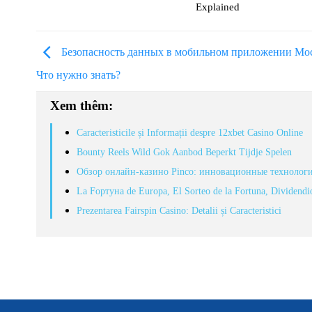
Explained
Безопасность данных в мобильном приложении Мос
Что нужно знать?
Xem thêm:
Caracteristicile și Informații despre 12xbet Casino Online
Bounty Reels Wild Gok Aanbod Beperkt Tijdje Spelen
Обзор онлайн-казино Pinco: инновационные технолог
La Fортуна de Europa, El Sorteo de la Fortuna, Dividendio
Prezentarea Fairspin Casino: Detalii și Caracteristici