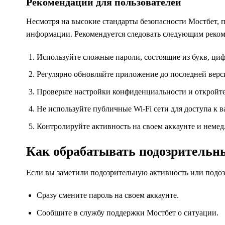
Рекомендации для пользователей
Несмотря на высокие стандарты безопасности Мостбет, 
информации. Рекомендуется следовать следующим реко
Используйте сложные пароли, состоящие из букв, ци
Регулярно обновляйте приложение до последней верс
Проверьте настройки конфиденциальности и откройте
Не используйте публичные Wi-Fi сети для доступа к в
Контролируйте активность на своем аккаунте и немед
Как обрабатывать подозрительн
Если вы заметили подозрительную активность или подоз
Сразу смените пароль на своем аккаунте.
Сообщите в службу поддержки Мостбет о ситуации.