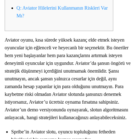
Q: Aviator Hilelerini Kullanmanın Riskleri Var
Mı?
Aviator oyunu, kısa sürede yüksek kazanç elde etmek isteyen
oyuncular için eğlenceli ve heyecanlı bir seçenektir. Bu öneriler
hem yeni başlayanlar hem para kazançlarını artırmak isteyen
deneyimli oyuncular için uygundur. Aviator’da şansın öngörü ve
stratejik düşünmeyi içerdiğini unutmamak önemlidir. Şansı
unutmayın, ancak şansın yalnızca cesurlar için değil, aynı
zamanda hesap yapanlar için para olduğunu unutmayın. Para
kaybetme riski olmadan Aviator slotunda şansınızı denemek
istiyorsanız, Aviator’u ücretsiz oynama fırsatına sahipsiniz.
Aviator’un demo versiyonunda oynayarak, slotun algoritmasını
anlayacak, hangi stratejileri kullanacağınızı anlayabileceksiniz.
Spribe’in Aviator slotu, oyuncu topluluğunu fetheden