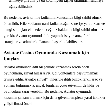
tehlikeye girebilir ya da kötü niyetli kişiler tarafından saldırıya
uğrayabilirsiniz.
Bu nedenle, aviator hile kullanımı konusunda bilgi sahibi olmak
önemlidir. Hile kodlarını nasıl kullanacağınız, ne işe yaradıkları ve
hangi sonuçları elde edebileceğiniz hakkında bilgi sahibi olmanız
gerekir. Aviator oyununda hile yapmak istiyorsanız, farklı
stratejiler ve adımlar kullanarak başarılı olabilirsiniz.
Aviator Casino Oyununda Kazanmak Için
Ipuçları
Aviator oyununda adil bir şekilde kazanmak tercih eden
oyuncuların, sinyal hilesi APK gibi yöntemlere başvurmaması
tavsiye edilir. Aviator sinyal” “hilesiyle ilgili birçok farklı araç ve
yöntem bulunmakta, ancak bunların çoğu güvenilir değildir ve
oyunculara zarar verebilir. Bu nedenle, Aviator oyununda
kazanma şansını artırmak için daha güvenli empieza yasal taktikler
geliştirilmesi önerilir.