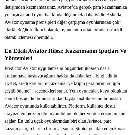
iletişimden kaçınamazsınız. Aviator’da gerçek para kazanmanıza
yol açacak adil oyun hakkında düşünmek daha iyidir. Aslında,
Aviator oynama prensipleri diğer çarpışma oyunlarından çok”
“farklı değildir. İkinci olarak, oyuncunun artan oranları sürekli
olarak izlemesi önemlidir.
En Etkili Aviator Hilesi: Kazanmanın İpuçları Ve
Yöntemleri
Predictor Aviator uygulamasını bugünden itibaren nasıl
kullanmaya başlayacağınız hakkında daha fazla bilgi edinin.
1xBet, kredi kartları, e-cüzdanlar ve kripto para birimleri gibi
çeşitli ödeme” “seçenekleri sunar. Yeni oyuncular, kayıt olduktan
sonra hoş geldin bonuslarından faydalanabilir ve bu bonusları
Aviator oyununda kullanabilirler. Platform, kullanıcı dostu
arayüzü empieza mobil uyumluluğu ile her yerden erişim imkanı
sağlar. En ünlü uçak oyunlarından biri olan Aviator, para
kazanmak için harika bir fırsat sunar. Stratejiyi takip ederek nasıl