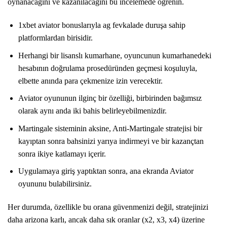
oynanacağını ve kazanılacağını bu incelemede öğrenin.
1xbet aviator bonuslarıyla ag fevkalade duruşa sahip
platformlardan birisidir.
Herhangi bir lisanslı kumarhane, oyuncunun kumarhanedeki
hesabının doğrulama prosedüründen geçmesi koşuluyla,
elbette anında para çekmenize izin verecektir.
Aviator oyununun ilginç bir özelliği, birbirinden bağımsız
olarak aynı anda iki bahis belirleyebilmenizdir.
Martingale sisteminin aksine, Anti-Martingale stratejisi bir
kayıptan sonra bahsinizi yarıya indirmeyi ve bir kazançtan
sonra ikiye katlamayı içerir.
Uygulamaya giriş yaptıktan sonra, ana ekranda Aviator
oyununu bulabilirsiniz.
Her durumda, özellikle bu orana güvenmenizi değil, stratejinizi
daha arizona karlı, ancak daha sık oranlar (x2, x3, x4) üzerine