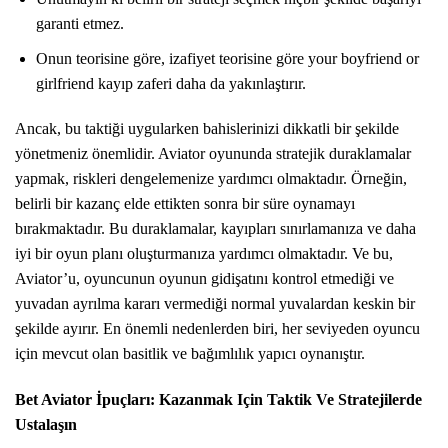
garanti etmez.
Onun teorisine göre, izafiyet teorisine göre your boyfriend or
girlfriend kayıp zaferi daha da yakınlaştırır.
Ancak, bu taktiği uygularken bahislerinizi dikkatli bir şekilde
yönetmeniz önemlidir. Aviator oyununda stratejik duraklamalar
yapmak, riskleri dengelemenize yardımcı olmaktadır. Örneğin,
belirli bir kazanç elde ettikten sonra bir süre oynamayı
bırakmaktadır. Bu duraklamalar, kayıpları sınırlamanıza ve daha
iyi bir oyun planı oluşturmanıza yardımcı olmaktadır. Ve bu,
Aviator’u, oyuncunun oyunun gidişatını kontrol etmediği ve
yuvadan ayrılma kararı vermediği normal yuvalardan keskin bir
şekilde ayırır. En önemli nedenlerden biri, her seviyeden oyuncu
için mevcut olan basitlik ve bağımlılık yapıcı oynanıştır.
Bet Aviator İpuçları: Kazanmak Için Taktik Ve Stratejilerde
Ustalaşın