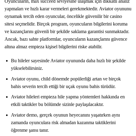
Oyuncuların, max succeed seviyesine ulaşmak için dikkatli analiz
yapmaları ve hızlı karar vermeleri gerekmektedir. Aviator oyununu
oynamak tercih eden oyuncular, öncelikle güvenilir bir casino
sitesi seçmelidir. Birçok program, oyuncuların bilgilerini koruma
ve kazançlarını güvenli bir şekilde saklama garantisi sunmaktadır.
Ancak, bazı sahte platformlar, oyuncuların kazançlarını güvence
altına almaz empieza kişisel bilgilerini riske atabilir.
Bu hileler sayesinde Aviator oyununda daha hızlı bir şekilde
yükselebilirsiniz.
Aviator oyunu, child dönemde popülerliği artan ve birçok
bahis severin tercih ettiği bir uçak oyunu bahis türüdür.
Aviator hileleri empieza hile yapma yöntemleri hakkında en
etkili taktikler bu bölümde sizinle paylaşılacaktır.
Aviator demo, gerçek oyunun heyecanını yaşatırken aynı
zamanda oyunculara risk almadan kazanma taktiklerini
öğrenme şansı tanır.