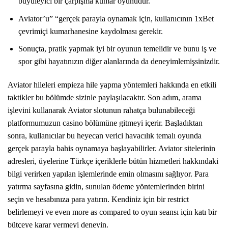
büyüleyici bir çarpışma kumar oyunudur.
Aviator’u” “gerçek parayla oynamak için, kullanıcının 1xBet
çevrimiçi kumarhanesine kaydolması gerekir.
Sonuçta, pratik yapmak iyi bir oyunun temelidir ve bunu iş ve
spor gibi hayatınızın diğer alanlarında da deneyimlemişsinizdir.
Aviator hileleri empieza hile yapma yöntemleri hakkında en etkili
taktikler bu bölümde sizinle paylaşılacaktır. Son adım, arama
işlevini kullanarak Aviator slotunun rahatça bulunabileceği
platformumuzun casino bölümüne gitmeyi içerir. Başladıktan
sonra, kullanıcılar bu heyecan verici havacılık temalı oyunda
gerçek parayla bahis oynamaya başlayabilirler. Aviator sitelerinin
adresleri, üyelerine Türkçe içeriklerle bütün hizmetleri hakkındaki
bilgi verirken yapılan işlemlerinde emin olmasını sağlıyor. Para
yatırma sayfasına gidin, sunulan ödeme yöntemlerinden birini
seçin ve hesabınıza para yatırın. Kendiniz için bir restrict
belirlemeyi ve even more as compared to oyun seansı için katı bir
bütçeye karar vermeyi deneyin.