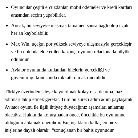
Oyuncular çeşitli e-cüzdanlar, mobil ödemeler ve kredi kartları
arasından seçim yapabilirler.
Ancak, bu seviyeye ulaşmak tamamen şansa bağlı olup uçak
her an kaybolabilir.
Max Win, uçağın por yüksek seviyeye ulaşmasıyla gerçekleşir
ve bu noktada elde edilen kazanç, oyunun relacionada büyük
ödülüdür.
Aviator oyununda kullanılan hilelerin gerçekliği ve
güvenilirliği konusunda dikkatli olmak önemlidir.
Türkiye üzerinden siteye kayıt olmak kolay olsa de uma, bazı
adımları takip etmek gerekir. Tüm bu süreci adım adım paylaşarak
Aviator oyunu ile ilgili ihtiyaç duyacağınız aşamaları anlatmış
olacağız. Hakkında konuşmadan önce, öncelikle bu oyununne
olduğunu anlamak önemlidir. Bu, uçakların kalkış empieza
inişlerine dayalı olarak” “sonuçlanan bir bahis oyunudur.