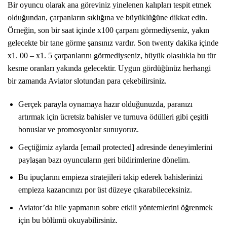
Bir oyuncu olarak ana göreviniz yinelenen kalıpları tespit etmek
olduğundan, çarpanların sıklığına ve büyüklüğüne dikkat edin.
Örneğin, son bir saat içinde x100 çarpanı görmediyseniz, yakın
gelecekte bir tane görme şansınız vardır. Son twenty dakika içinde
x1. 00 – x1. 5 çarpanlarını görmediyseniz, büyük olasılıkla bu tür
kesme oranları yakında gelecektir. Uygun gördüğünüz herhangi
bir zamanda Aviator slotundan para çekebilirsiniz.
Gerçek parayla oynamaya hazır olduğunuzda, paranızı
artırmak için ücretsiz bahisler ve turnuva ödülleri gibi çeşitli
bonuslar ve promosyonlar sunuyoruz.
Geçtiğimiz aylarda [email protected] adresinde deneyimlerini
paylaşan bazı oyuncuların geri bildirimlerine dönelim.
Bu ipuçlarını empieza stratejileri takip ederek bahislerinizi
empieza kazancınızı por üst düzeye çıkarabileceksiniz.
Aviator’da hile yapmanın sobre etkili yöntemlerini öğrenmek
için bu bölümü okuyabilirsiniz.