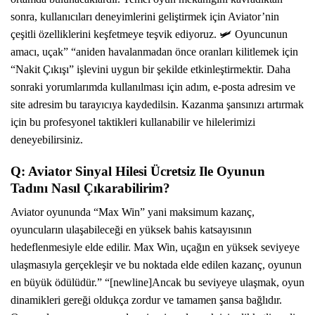
sonra, kullanıcıları deneyimlerini geliştirmek için Aviator’nin
çeşitli özelliklerini keşfetmeye teşvik ediyoruz. 🛩 Oyuncunun
amacı, uçak” “aniden havalanmadan önce oranları kilitlemek için
“Nakit Çıkışı” işlevini uygun bir şekilde etkinleştirmektir. Daha
sonraki yorumlarımda kullanılması için adım, e-posta adresim ve
site adresim bu tarayıcıya kaydedilsin. Kazanma şansınızı artırmak
için bu profesyonel taktikleri kullanabilir ve hilelerimizi
deneyebilirsiniz.
Q: Aviator Sinyal Hilesi Ücretsiz Ile Oyunun
Tadını Nasıl Çıkarabilirim?
Aviator oyununda “Max Win” yani maksimum kazanç,
oyuncuların ulaşabileceği en yüksek bahis katsayısının
hedeflenmesiyle elde edilir. Max Win, uçağın en yüksek seviyeye
ulaşmasıyla gerçekleşir ve bu noktada elde edilen kazanç, oyunun
en büyük ödülüdür.” “[newline]Ancak bu seviyeye ulaşmak, oyun
dinamikleri gereği oldukça zordur ve tamamen şansa bağlıdır.