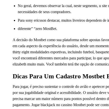
No geral, devemos observar la cual, neste segmento, u site
necessidades de seus compradores.
Para sony ericsson destacar, muitos livreiros dependem de in
diferente” “zero MostBet.
A decisão do Mostbet como sua plataforma sobre apostas favor
em cada aspecto da experiência do usuário, desde um momento
thirty eight modalidades esportivas, incluindo futebol, basquete
você encontrará diferentes mercados para participar, lo que apos
elizabeth muito mais. Você também terá the opção de comunica
Dicas Para Um Cadastro Mostbet E
Para jogar, é preciso sustentar o controle do avião e apetecer
por sua jogabilidade original e acessibilidade. O usuário deve
precisa marcar um maior número para pontos possível dentro de
pagamento. Jogar blackjack no cassino Mostbet pode ser contr