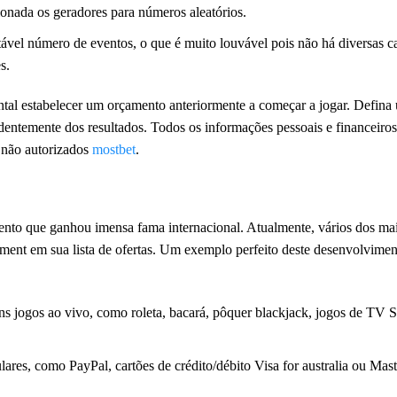
ionada os geradores para números aleatórios.
tável número de eventos, o que é muito louvável pois não há diversas c
s.
tal estabelecer um orçamento anteriormente a começar a jogar. Defina 
entemente dos resultados. Todos os informações pessoais e financeiros
 não autorizados
mostbet
.
ento que ganhou imensa fama internacional. Atualmente, vários dos ma
pment em sua lista de ofertas. Um exemplo perfeito deste desenvolvimen
ns jogos ao vivo, como roleta, bacará, pôquer blackjack, jogos de TV 
lares, como PayPal, cartões de crédito/débito Visa for australia ou Mas