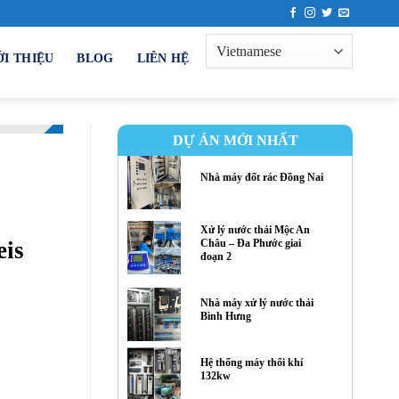
ỚI THIỆU
BLOG
LIÊN HỆ
DỰ ÁN MỚI NHẤT
Nhà máy đốt rác Đồng Nai
Xử lý nước thải Mộc An
Châu – Đa Phước giai
eis
đoạn 2
Nhà máy xử lý nước thải
Bình Hưng
Hệ thống máy thổi khí
132kw