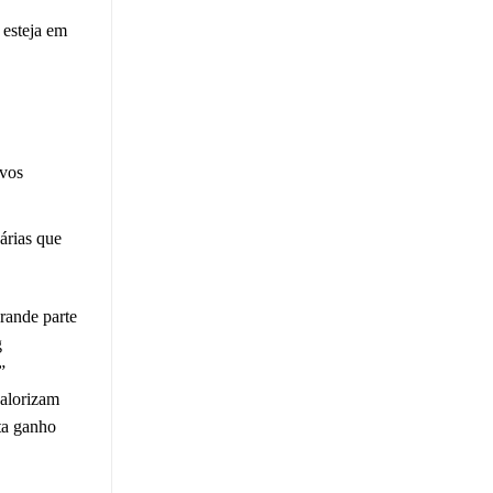
 esteja em
ivos
árias que
rande parte
g
”
valorizam
ta ganho