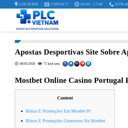
Skip
LOCATION
CONTACT
09:00 - 17:00
0378-4
to
content
Apostas Desportivas Site Sobre 
06/05/2026
71 lượt xem
Mostbet Online Casino Portugal 
Content
Bónus E Promoções Em Mostbet Pt
Bónus E Promoções Generosos Na Mostbet