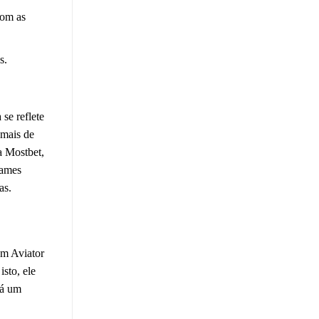
com as
s.
se reflete
 mais de
Na Mostbet,
games
as.
am Aviator
sto, ele
rá um