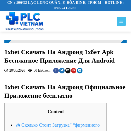
CN : 506/32 LẠC LONG QUÂN, P. HÒA BÌNH, TPHCM - HOTLINE:
Skip
098-741-8786
to
content
1xbet Скачать На Андроид 1хбет Apk
Бесплатное Приложение Для Android
20/05/2026
50 lượt xem
1xbet Скачать На Андроид Официальное
Приложение бесплатно
Content
📥 Сколько Стоит Загрузка” “фирменного