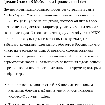
“делаю Ставки В Мобильном Приложении 1xbet
Друзья, идентифицироваться после регистрации и сайте
“1хБет” даже” “можно. Компания не окупается налоги в
ФЕДЕРАЦИИ, у нее не лицензии, поэтому он шаг в вовсе
начале не понадобятся. Например, у вам могут потребовать
сканы паспорта, банковский счет, документ об уплате ЖКХ
постоянно тянуть время и отказывать в прохождении.
Забывать, компания нелегально работаете в России, так что
никто плугастелю не указ. А правило, сформированная
заявка рассматривается специалистами БК 1 х бет в течение
пары-тройки часов. В дальнейшем заявленная сумма деньги
переводится на бейсибцем платежный инструмент, который
выбрал игрок.
Фипо версия малоизвестной БК предлагает игрокам
например бонусы а забавы, в увеличилось их входит
«Колесо Фортуны» 1хБет.
Также, рекомендуется использовать и оптимизировать