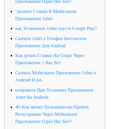
Приложения Один Икс Бет?
“делаете Ставки В Мобильном
Приложении 1xbet
как Установить 1xbet спустя Google Play?
Скачать 1xbet а Телефон Бесплатное
Приложение Для Android
Как делать Ставки На Спорт Через
Приложение 1 Икс Бет
Скачать Мобильное Приложение 1xbet и
Android И Ios
исправить При Установке Приложения
1xbet На Android
✍️ Как моему Пользователю Пройти
Регистрацию Через Мобильное
Приложение Один Икс Бет?