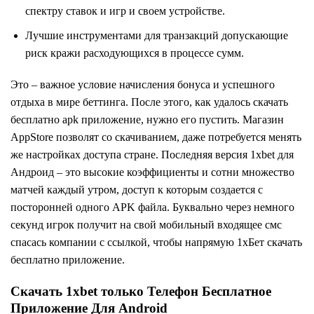
спектру ставок и игр и своем устройстве.
Лучшие инструментами для транзакций допускающие
риск кражи расходующихся в процессе сумм.
Это – важное условие начисления бонуса и успешного
отдыха в мире беттинга. После этого, как удалось скачать
бесплатно apk приложение, нужно его пустить. Магазин
AppStore позволят со скачиванием, даже потребуется менять
же настройках доступа стране. Последняя версия 1xbet для
Андроид – это высокие коэффициенты и сотни множество
матчей каждый утром, доступ к которым создается с
посторонней одного APK файла. Буквально через немного
секунд игрок получит на свой мобильный входящее смс
спасась компании с ссылкой, чтобы напрямую 1хБет скачать
бесплатно приложение.
Скачать 1xbet только Телефон Бесплатное
Приложение Для Android