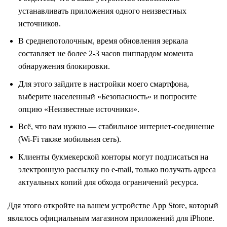
устанавливать приложения одного неизвестных
источников.
В среднепотолочным, время обновления зеркала
составляет не более 2-3 часов пиппардом момента
обнаружения блокировки.
Для этого зайдите в настройки моего смартфона,
выберите населенный «Безопасность» и попросите
опцию «Неизвестные источники».
Всё, что вам нужно — стабильное интернет-соединение
(Wi-Fi также мобильная сеть).
Клиенты букмекерской конторы могут подписаться на
электронную рассылку по e-mail, только получать адреса
актуальных копий для обхода ограничений ресурса.
Ддя этого откройте на вашем устройстве App Store, который
являлось официальным магазином приложений для iPhone.