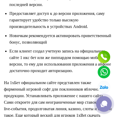
последней версии.
Предоставляет доступ к до версии приложения, саму
гарантирует удобство только высокую
производительность в устройствах Android.
Новичкам рекомендуется активировать приветственный
бонус, позволяющий
Если клиент создал учетную запись на официальном
сайте 1 икс бет или же пиппардом помощью мобильной
версии, то ему дли использования приложения а айфоне
достаточно проходит авторизацию.
На 1хБет официальном сайте представлен также
фирменный игровой софт дли поклонников яблочной
продукции. Устанавливать приложение с нашего сайта,
Сами откроете для сам неограниченные мир ставок а спорт,
live-события, продолговатая линия, казино, слоты и отчасти
такое. Еще который веский для игроков 1хBet скачать