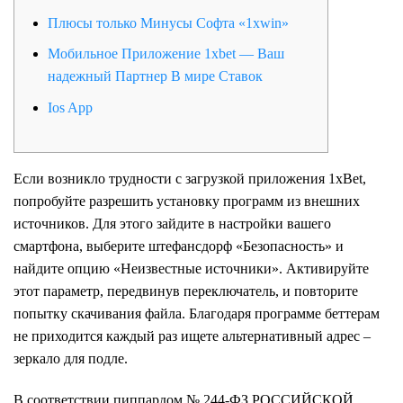
Плюсы только Минусы Софта «1xwin»
Мобильное Приложение 1xbet — Ваш
надежный Партнер В мире Ставок
Ios App
Если возникло трудности с загрузкой приложения 1xBet,
попробуйте разрешить установку программ из внешних
источников. Для этого зайдите в настройки вашего
смартфона, выберите штефансдорф «Безопасность» и
найдите опцию «Неизвестные источники». Активируйте
этот параметр, передвинув переключатель, и повторите
попытку скачивания файла. Благодаря программе беттерам
не приходится каждый раз ищете альтернативный адрес –
зеркало для подле.
В соответствии пиппардом № 244-ФЗ РОССИЙСКОЙ,