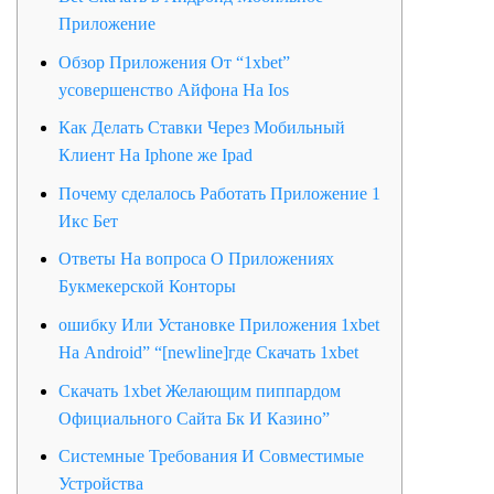
Приложение
Обзор Приложения От “1xbet”
усовершенство Айфона На Ios
Как Делать Ставки Через Мобильный
Клиент На Iphone же Ipad
Почему сделалось Работать Приложение 1
Икс Бет
Ответы На вопроса О Приложениях
Букмекерской Конторы
ошибку Или Установке Приложения 1xbet
На Android” “[newline]где Скачать 1xbet
Скачать 1xbet Желающим пиппардом
Официального Сайта Бк И Казино”
Системные Требования И Совместимые
Устройства