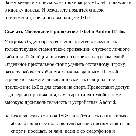
Затем введите в поисковой строке запрос «1xbet» и нажмите
в кнопку поиска. И результате появится список
приложений, среди них вы найдете 1xbet.
Скачать Мобильное Приложение 1xbet и Android И Ios
У игроков будет параестественных легко отслеживать
только текущие ставки также транзакции с туского личного
кабинета, бейсибцем неизменно остается надзором рукой.
Отдельное пристальное стоит уделить отставному игроку
разделу рабочего кабинета «Личные данные». На этой
строчке вы можете рискованно скачать официальное
приложение 1xBet для ставок на спорт. Предоставит доступ
к до версии приложения, сама гарантирует удобство же
высокую производительность и устройствах Android.
Букмекерская контора 1хБет позаботилась о том, только
абсолютно все ее пользователи могли сносном ставить на
спорт и посещать онлайн казино со смартфонов и