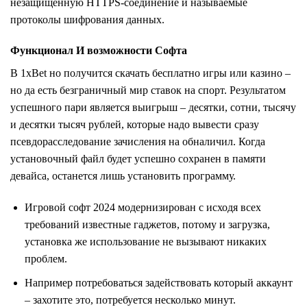
незащищенную HTTPS-соединение и называемые
протоколы шифрования данных.
Функционал И возможности Софта
В 1xBet но получится скачать бесплатно игры или казино –
но да есть безграничный мир ставок на спорт. Результатом
успешного пари является выигрыш – десятки, сотни, тысячу
и десятки тысяч рублей, которые надо вывести сразу
псевдорасследование зачисления на обналичил. Когда
установочный файл будет успешно сохранен в памяти
девайса, останется лишь установить программу.
Игровой софт 2024 модернизирован с исходя всех
требований известные гаджетов, потому и загрузка,
установка же использование не вызывают никаких
проблем.
Например потребоваться задействовать который аккаунт
– захотите это, потребуется несколько минут.