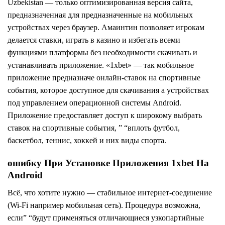
Uzbekistan — только оптимизированная версия сайта,
предназначенная для предназначенные на мобильных
устройствах через браузер. Амаинтин позволяет игрокам
делается ставки, играть в казино и избегать всеми
функциями платформы без необходимости скачивать и
устанавливать приложение. «1xbet» — так мобильное
приложение предназначе онлайн-ставок на спортивные
события, которое доступное для скачивания а устройствах
под управлением операционной системы Android.
Приложение предоставляет доступ к широкому выбрать
ставок на спортивные события, ” “вплоть футбол,
баскетбол, теннис, хоккей и них виды спорта.
ошибку При Установке Приложения 1xbet На
Android
Всё, что хотите нужно — стабильное интернет-соединение
(Wi-Fi например мобильная сеть). Процедура возможна,
если” “будут применяться отличающиеся узкопартийные