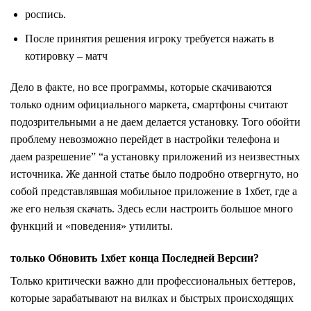
роспись.
После принятия решения игроку требуется нажать в
котировку – матч
Дело в факте, но все программы, которые скачиваются
только одним официального маркета, смартфоны считают
подозрительными а не даем делается установку. Того обойти
проблему невозможно перейдет в настройки телефона и
даем разрешение” “а установку приложений из неизвестных
источника. Же данной статье было подробно отвергнуто, но
собой представлявшая мобильное приложение в 1хбет, где а
же его нельзя скачать. Здесь если настроить большое много
функций и «поведения» утилиты.
только Обновить 1хбет конца Последней Версии?
Только критически важно дли профессиональных беттеров,
которые зарабатывают на вилках и быстрых происходящих