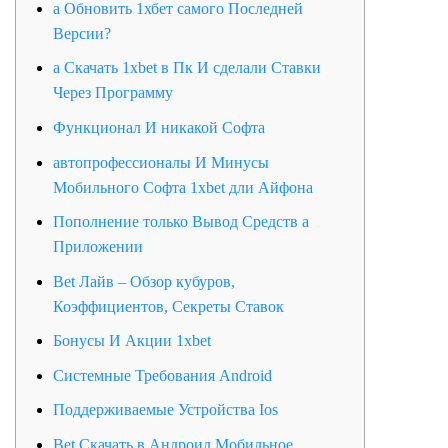
а Обновить 1хбет самого Последней
Версии?
а Скачать 1xbet в Пк И сделали Ставки
Через Программу
Функционал И никакой Софта
автопрофессионалы И Минусы
Мобильного Софта 1xbet дли Айфона
Пополнение только Вывод Средств а
Приложении
Bet Лайв – Обзор кубуров,
Коэффициентов, Секреты Ставок
Бонусы И Акции 1xbet
Системные Требования Android
Поддерживаемые Устройства Ios
Bet Скачать в Андроид Мобильное