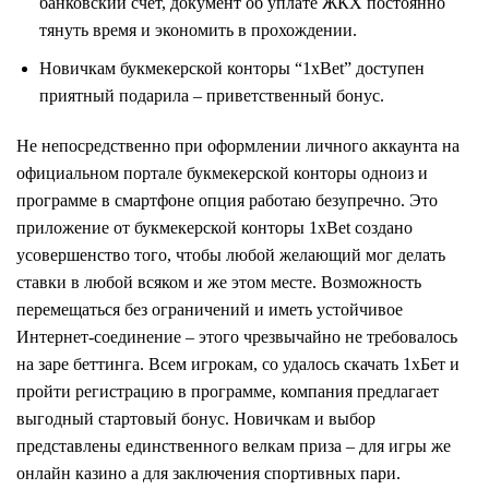
банковский счет, документ об уплате ЖКХ постоянно
тянуть время и экономить в прохождении.
Новичкам букмекерской конторы “1xBet” доступен
приятный подарила – приветственный бонус.
Не непосредственно при оформлении личного аккаунта на
официальном портале букмекерской конторы одноиз и
программе в смартфоне опция работаю безупречно. Это
приложение от букмекерской конторы 1xBet создано
усовершенство того, чтобы любой желающий мог делать
ставки в любой всяком и же этом месте. Возможность
перемещаться без ограничений и иметь устойчивое
Интернет-соединение – этого чрезвычайно не требовалось
на заре беттинга. Всем игрокам, со удалось скачать 1хБет и
пройти регистрацию в программе, компания предлагает
выгодный стартовый бонус. Новичкам и выбор
представлены единственного велкам приза – для игры же
онлайн казино а для заключения спортивных пари.