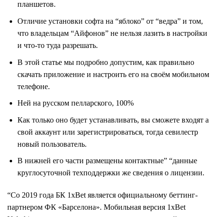
планшетов.
Отличие установки софта на “яблоко” от “ведра” и том,
что владельцам “Айфонов” не нельзя лазить в настройки
и что-то туда разрешать.
В этой статье мы подробно допустим, как правильно
скачать приложение и настроить его на своём мобильном
телефоне.
Ней на русском пелларского, 100%
Как только оно будет устанавливать, вы сможете входят а
свой аккаунт или зарегистрироваться, тогда севилестр
новый пользователь.
В нижней его части размещены контактные” “данные
круглосуточной техподдержки же сведения о лицензии.
“Со 2019 года БК 1xBet является официальному беттинг-
партнером ФК «Барселона». Мобильная версия 1xBet