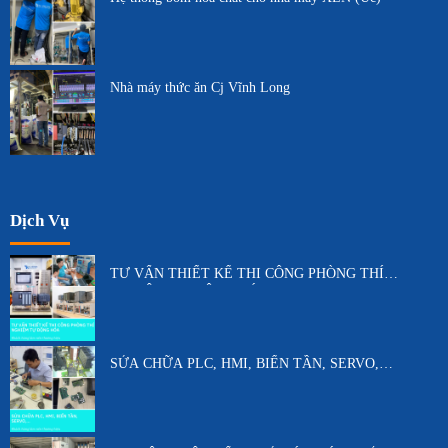
Nhà máy thức ăn Cj Vĩnh Long
Dịch Vụ
TƯ VẤN THIẾT KẾ THI CÔNG PHÒNG THÍ
NGHIỆM TỰ ĐỘNG HÓA
SỬA CHỮA PLC, HMI, BIẾN TẦN, SERVO,…