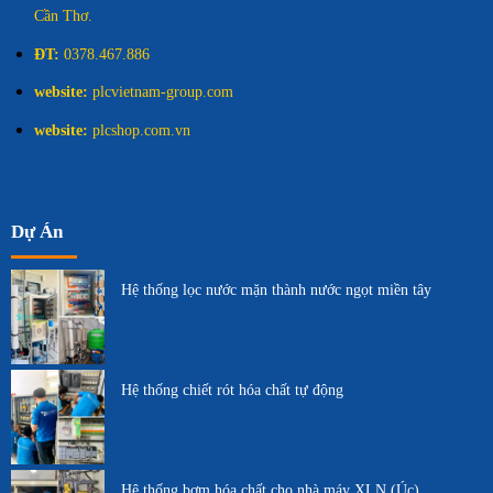
Cần Thơ.
ĐT:
0378.467.886
website:
plcvietnam-group.com
website:
plcshop.com.vn
Dự Án
Hệ thống lọc nước mặn thành nước ngọt miền tây
Hệ thống chiết rót hóa chất tự động
Hệ thống bơm hóa chất cho nhà máy XLN (Úc)