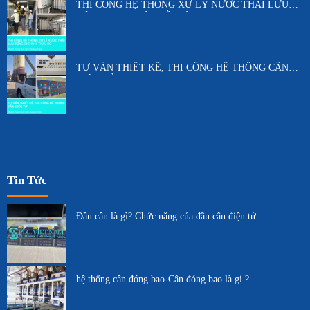
THI CÔNG HỆ THỐNG XỬ LÝ NƯỚC THẢI LƯU
ĐỘNG CHO NHÀ THẦU ÚC
TƯ VẤN THIẾT KẾ, THI CÔNG HỆ THỐNG CÂN
ĐIỆN TỬ
Tin Tức
Đầu cân là gì? Chức năng của đầu cân điện tử
hệ thống cân đóng bao-Cân đóng bao là gi ?