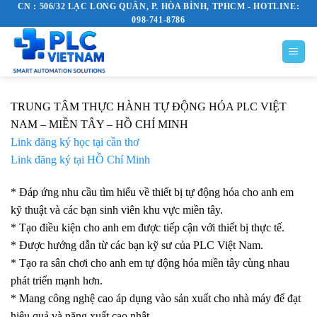
CN : 506/32 LẠC LONG QUÂN, P. HÒA BÌNH, TPHCM - HOTLINE:
Skip
098-741-8786
to
content
TRUNG TÂM THỰC HÀNH TỰ ĐỘNG HÓA PLC VIỆT
NAM – MIỀN TÂY – HỒ CHÍ MINH
Link đăng ký học tại cần thơ
Link đăng ký tại HỒ Chí Minh
* Đáp ứng nhu cầu tìm hiểu về thiết bị tự động hóa cho anh em
kỹ thuật và các bạn sinh viên khu vực miền tây.
* Tạo điều kiện cho anh em được tiếp cận với thiết bị thực tế.
* Được hướng dẫn từ các bạn kỹ sư của PLC Việt Nam.
* Tạo ra sân chơi cho anh em tự động hóa miền tây cùng nhau
phát triển mạnh hơn.
* Mang công nghệ cao áp dụng vào sản xuất cho nhà máy để đạt
hiệu quả và năng xuất cao nhât,