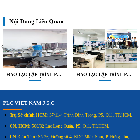
Nội Dung Liên Quan
ĐÀO TẠO LẬP TRÌNH PLC
ĐÀO TẠO LẬP TRÌNH PLC
TẠI HỒ CHÍ MINH
TẠI CẦN THƠ
PLC VIET NAM J.S.C
Trụ Sở chính HCM:
37/11/4 Trịnh Đình Trọng, P5, Q11, TP.HCM.
CN. HCM:
506/32 Lạc Long Quân, P5, Q11, TP.HCM.
CN. Cần Thơ:
Số 26, Đường số 4, KDC Miền Nam, P. Hưng Phú,