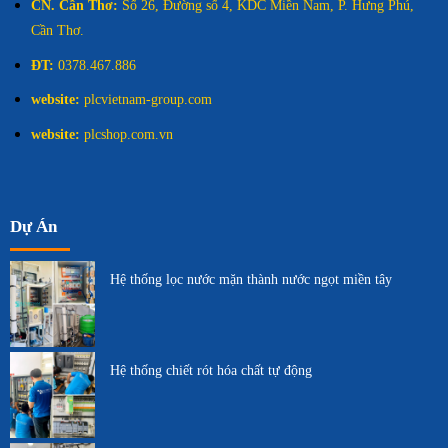
CN. Cần Thơ:
Số 26, Đường số 4, KDC Miền Nam, P. Hưng Phú,
Cần Thơ.
ĐT:
0378.467.886
website:
plcvietnam-group.com
website:
plcshop.com.vn
Dự Án
Hệ thống lọc nước mặn thành nước ngọt miền tây
Hệ thống chiết rót hóa chất tự động