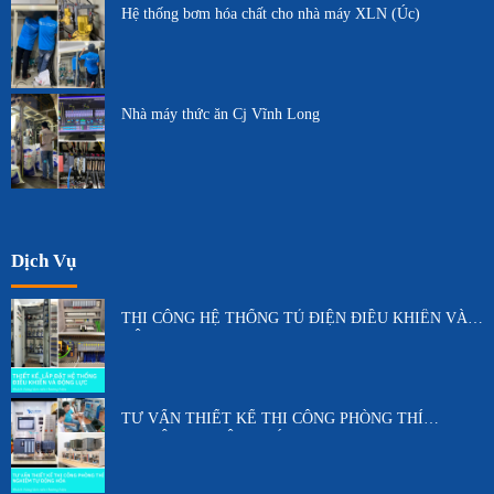
Hệ thống bơm hóa chất cho nhà máy XLN (Úc)
Nhà máy thức ăn Cj Vĩnh Long
Dịch Vụ
THI CÔNG HỆ THỐNG TỦ ĐIỆN ĐIỀU KHIỂN VÀ
ĐỘNG LỰC
TƯ VẤN THIẾT KẾ THI CÔNG PHÒNG THÍ
NGHIỆM TỰ ĐỘNG HÓA