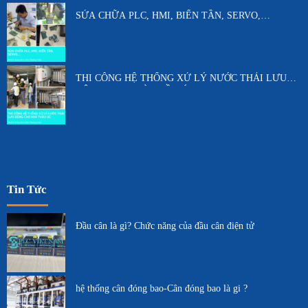
SỬA CHỮA PLC, HMI, BIẾN TẦN, SERVO,…
THI CÔNG HỆ THỐNG XỬ LÝ NƯỚC THẢI LƯU
ĐỘNG CHO NHÀ THẦU ÚC
Tin Tức
Đầu cân là gì? Chức năng của đầu cân điện tử
hệ thống cân đóng bao-Cân đóng bao là gi ?