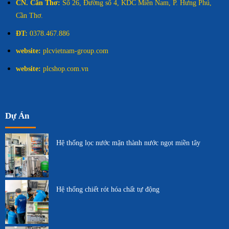
CN. Cần Thơ:
Số 26, Đường số 4, KDC Miền Nam, P. Hưng Phú,
Cần Thơ.
ĐT:
0378.467.886
website:
plcvietnam-group.com
website:
plcshop.com.vn
Dự Án
Hệ thống lọc nước mặn thành nước ngọt miền tây
Hệ thống chiết rót hóa chất tự động