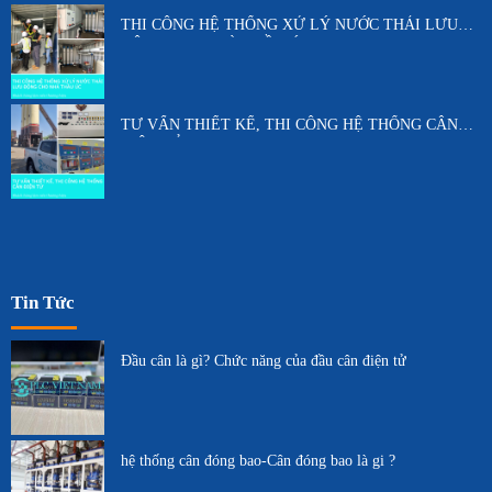
THI CÔNG HỆ THỐNG XỬ LÝ NƯỚC THẢI LƯU
ĐỘNG CHO NHÀ THẦU ÚC
TƯ VẤN THIẾT KẾ, THI CÔNG HỆ THỐNG CÂN
ĐIỆN TỬ
Tin Tức
Đầu cân là gì? Chức năng của đầu cân điện tử
hệ thống cân đóng bao-Cân đóng bao là gi ?