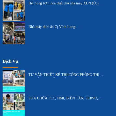
Hệ thống bơm hóa chất cho nhà máy XLN (Úc)
Nhà máy thức ăn Cj Vĩnh Long
Dịch Vụ
TƯ VẤN THIẾT KẾ THI CÔNG PHÒNG THÍ
NGHIỆM TỰ ĐỘNG HÓA
SỬA CHỮA PLC, HMI, BIẾN TẦN, SERVO,…