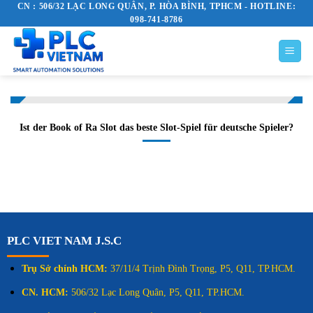
CN : 506/32 LẠC LONG QUÂN, P. HÒA BÌNH, TPHCM - HOTLINE:
Skip
098-741-8786
to
content
Ist der Book of Ra Slot das beste Slot-Spiel für deutsche Spieler?
PLC VIET NAM J.S.C
Trụ Sở chính HCM:
37/11/4 Trịnh Đình Trọng, P5, Q11, TP.HCM.
CN. HCM:
506/32 Lạc Long Quân, P5, Q11, TP.HCM.